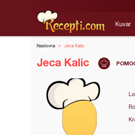
Kuvar
Naslovna
Jeca Kalic
Jeca Kalic
POMOĆ
Lo
Ro
Kr