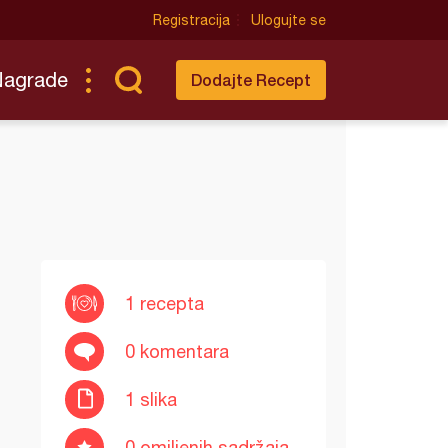
Registracija
Ulogujte se
Nagrade
Dodajte Recept
1 recepta
0 komentara
1 slika
0 omiljenih sadržaja