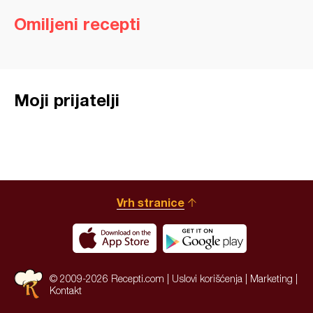
Omiljeni recepti
Moji prijatelji
Vrh stranice
© 2009-2026 Recepti.com |
Uslovi korišćenja
|
Marketing
|
Kontakt