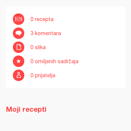
0 recepta
3 komentara
0 slika
0 omiljenih sadržaja
0 prijatelja
Moji recepti