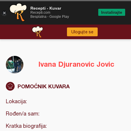
Recepti - Kuvar
Instalirajte
Recepti.com
Besplatna - Google Play
Ulogujte se
Ivana Djuranovic Jovic
POMOĆNIK KUVARA
Lokacija:
Rođen/a sam:
Kratka biografija: