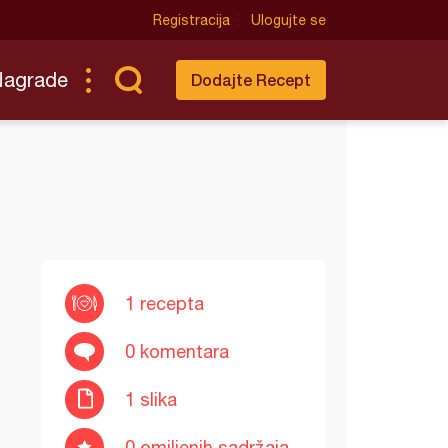
Registracija
Ulogujte se
Nagrade
Dodajte Recept
1 recepta
0 komentara
1 slika
0 omiljenih sadržaja