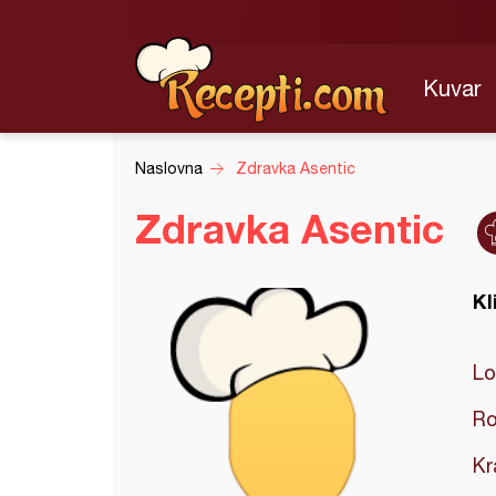
Kuvar
Naslovna
Zdravka Asentic
Zdravka Asentic
Kl
Lo
Ro
Kr