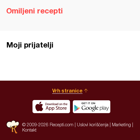
Omiljeni recepti
Moji prijatelji
Vrh stranice
© 2009-2026 Recepti.com |
Uslovi korišćenja
|
Marketing
|
Kontakt