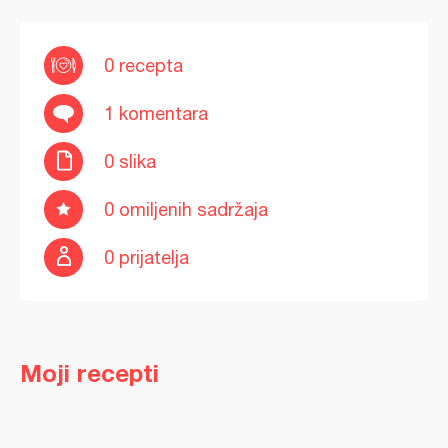
0 recepta
1 komentara
0 slika
0 omiljenih sadržaja
0 prijatelja
Moji recepti