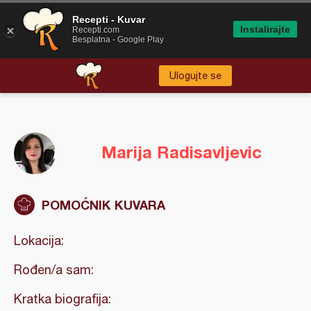
Recepti - Kuvar
Instalirajte
Recepti.com
Besplatna - Google Play
Ulogujte se
Marija Radisavljevic
POMOĆNIK KUVARA
Lokacija:
Rođen/a sam:
Kratka biografija: