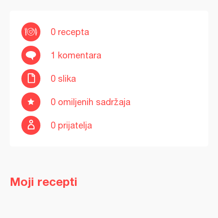
0 recepta
1 komentara
0 slika
0 omiljenih sadržaja
0 prijatelja
Moji recepti