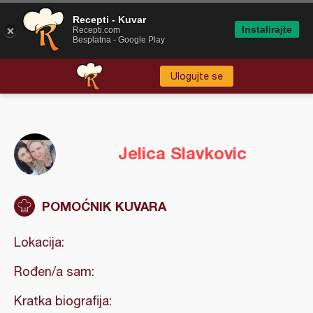
Recepti - Kuvar
Instalirajte
Recepti.com
Besplatna - Google Play
Ulogujte se
Jelica Slavkovic
POMOĆNIK KUVARA
Lokacija:
Rođen/a sam:
Kratka biografija: