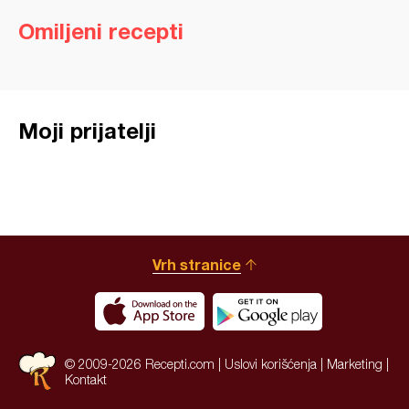
Omiljeni recepti
Moji prijatelji
Vrh stranice
© 2009-2026 Recepti.com |
Uslovi korišćenja
|
Marketing
|
Kontakt