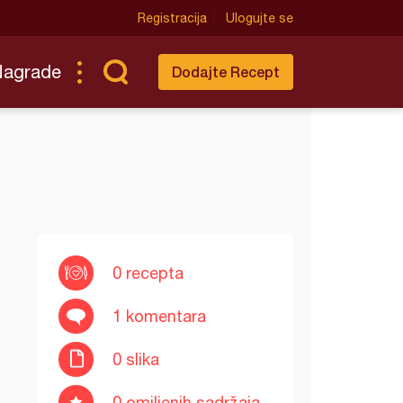
Registracija
Ulogujte se
Nagrade
Dodajte Recept
0 recepta
1 komentara
0 slika
0 omiljenih sadržaja