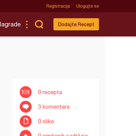
Registracija
Ulogujte se
Nagrade
Dodajte Recept
0 recepta
3 komentara
0 slika
0 omiljenih sadržaja