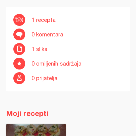
1 recepta
0 komentara
1 slika
0 omiljenih sadržaja
0 prijatelja
Moji recepti