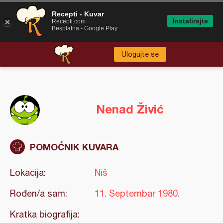
Recepti - Kuvar
Instalirajte
Recepti.com
Besplatna - Google Play
Ulogujte se
Nenad Živić
POMOĆNIK KUVARA
Lokacija:
Niš
Rođen/a sam:
11. Septembar 1980.
Kratka biografija: