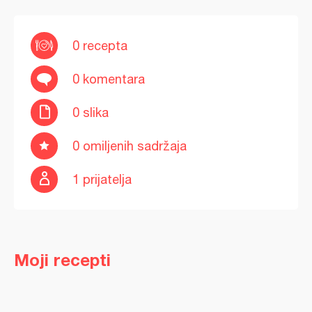
0 recepta
0 komentara
0 slika
0 omiljenih sadržaja
1 prijatelja
Moji recepti