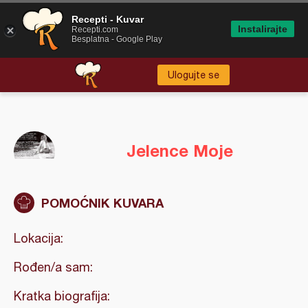
Recepti - Kuvar
Instalirajte
Recepti.com
Besplatna - Google Play
Ulogujte se
Jelence Moje
POMOĆNIK KUVARA
Lokacija:
Rođen/a sam:
Kratka biografija: