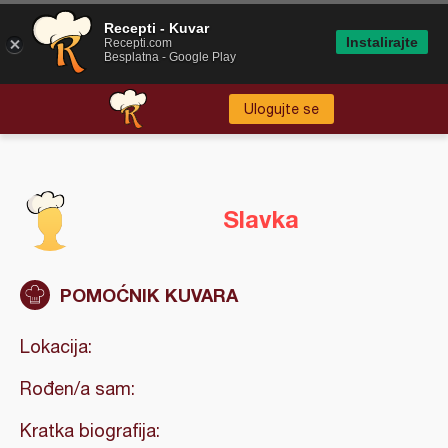
Recepti - Kuvar
Instalirajte
Recepti.com
Besplatna - Google Play
Ulogujte se
Slavka
POMOĆNIK KUVARA
Lokacija:
Rođen/a sam:
Kratka biografija: