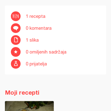
1 recepta
0 komentara
1 slika
0 omiljenih sadržaja
0 prijatelja
Moji recepti