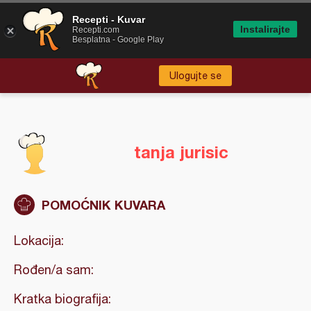
Recepti - Kuvar
Instalirajte
Recepti.com
Besplatna - Google Play
Ulogujte se
tanja jurisic
POMOĆNIK KUVARA
Lokacija:
Rođen/a sam:
Kratka biografija: