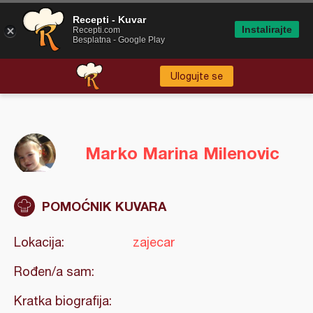
Recepti - Kuvar
Instalirajte
Recepti.com
Besplatna - Google Play
Ulogujte se
Marko Marina Milenovic
POMOĆNIK KUVARA
Lokacija:
zajecar
Rođen/a sam:
Kratka biografija: