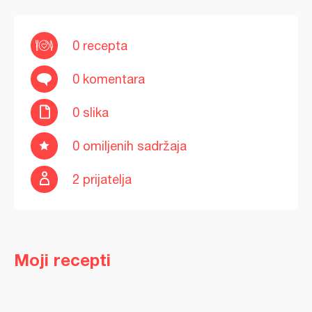
0 recepta
0 komentara
0 slika
0 omiljenih sadržaja
2 prijatelja
Moji recepti