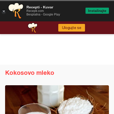
Recepti - Kuvar
Instalirajte
Recepti.com
Besplatna - Google Play
Ulogujte se
Kokosovo mleko