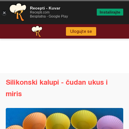
Recepti - Kuvar
Instalirajte
Recepti.com
Besplatna - Google Play
Ulogujte se
Silikonski kalupi - čudan ukus i
miris