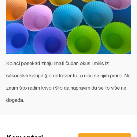
Kolači ponekad znaju imati čudan okus i miris iz
silikonskih kalupa (po detrdžentu- a nisu sa njim prani). Ne
znam što radim krivo i što da napravim da se to više ne
događa.