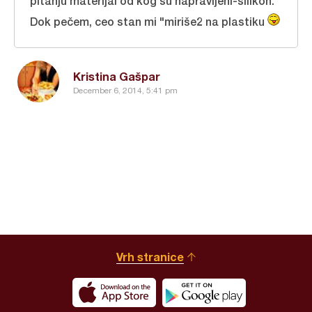
pitanju materijal od kog su napravljeni-silikon.
Dok pečem, ceo stan mi "miriše2 na plastiku
Kristina Gašpar
December 6, 2014, 5:41 pm
Vrh stranice