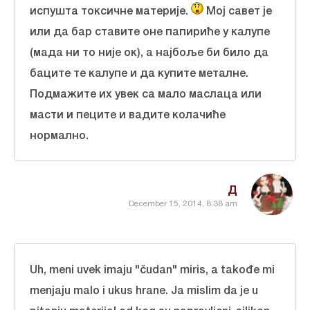
испушта токсичне материје.
Мој савет је
или да бар ставите оне папириће у калупе
(мада ни то није ок), а најбоље би било да
баците те калупе и да купите металне.
Подмажите их увек са мало маслаца или
масти и пеците и вадите колачиће
нормално.
Д
December 15, 2014, 8:38 am
Uh, meni uvek imaju "čudan" miris, a takođe mi
menjaju malo i ukus hrane. Ja mislim da je u