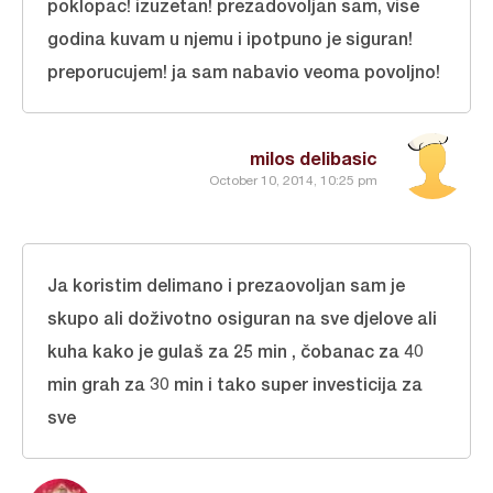
poklopac! izuzetan! prezadovoljan sam, vise
godina kuvam u njemu i ipotpuno je siguran!
preporucujem! ja sam nabavio veoma povoljno!
milos delibasic
October 10, 2014, 10:25 pm
Ja koristim delimano i prezaovoljan sam je
skupo ali doživotno osiguran na sve djelove ali
kuha kako je gulaš za 25 min , čobanac za 40
min grah za 30 min i tako super investicija za
sve