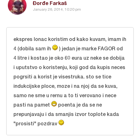
Đorđe Farkaš
January 28, 2014, 10:20 pm
ekspres lonac koristim od kako kuvam, imam ih
4 (dobila sam ih
) jedan je marke FAGOR od
4 litre i kostao je oko 60 eura uz neke se dobija
i uputstvo o koristenju, koji god da kupis neces
pogrsiti a korist je visestruka. sto se tice
indukcijske ploce, moze i na njoj da se kuva,
samo ne sme u rernu a to ti verovano i nece
pasti na pamet
poenta je da se ne
prepunjavaju i da smanjis izvor toplote kada
"prosisti" pozdrav