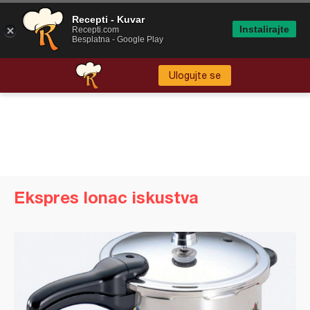
Recepti - Kuvar
Instalirajte
Recepti.com
Besplatna - Google Play
Ulogujte se
Ekspres lonac iskustva