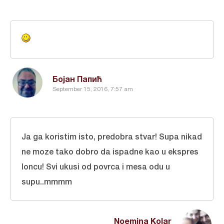
Бојан Папић
September 15, 2016, 7:57 am
Ja ga koristim isto, predobra stvar! Supa nikad
ne moze tako dobro da ispadne kao u ekspres
loncu! Svi ukusi od povrca i mesa odu u
supu..mmmm
Noemina Kolar