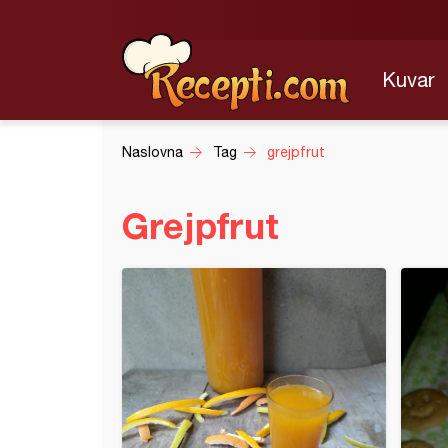
Kuvar
Naslovna
Tag
grejpfrut
Grejpfrut
 od dinja i cimeta