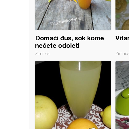
Domaći đus, sok kome
Vita
nećete odoleti
Zimnica
Zimnic