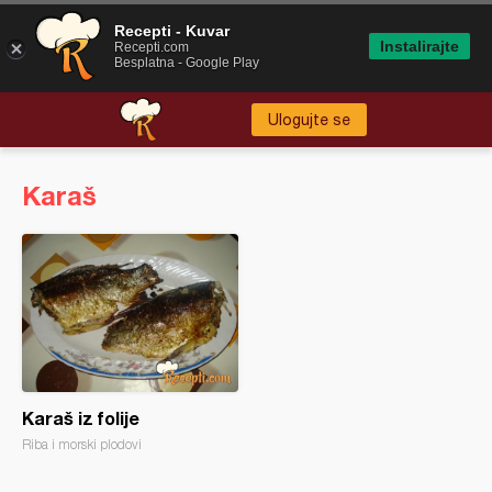
Recepti - Kuvar
Instalirajte
Recepti.com
Besplatna - Google Play
Ulogujte se
Karaš
Karaš iz folije
Riba i morski plodovi