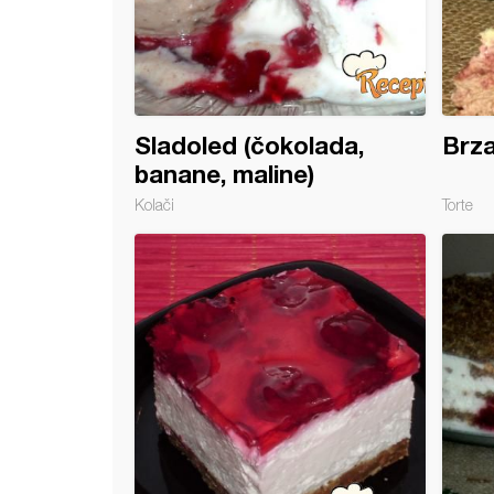
Sladoled (čokolada,
Brza
banane, maline)
Kolači
Torte
ca kocke