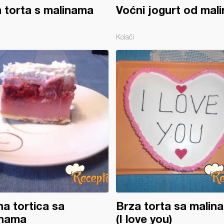
 torta s malinama
Voćni jogurt od mali
Kolači
a tortica sa
Brza torta sa malin
inama
(I love you)