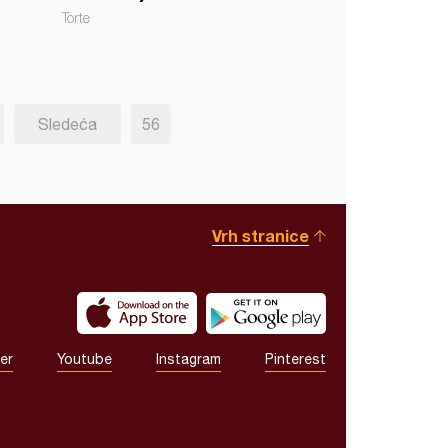
Torte
Sledeća
56
Vrh stranice
er
Youtube
Instagram
Pinterest