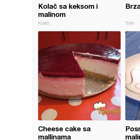
Kolač sa keksom i
Brza
malinom
Kolači
Torte
 torta (maline, banane)
Cheese cake sa
Posn
mallinama
mal