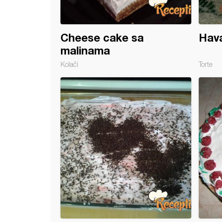
Cheese cake sa
Hav
malinama
Kolači
Torte
d malina