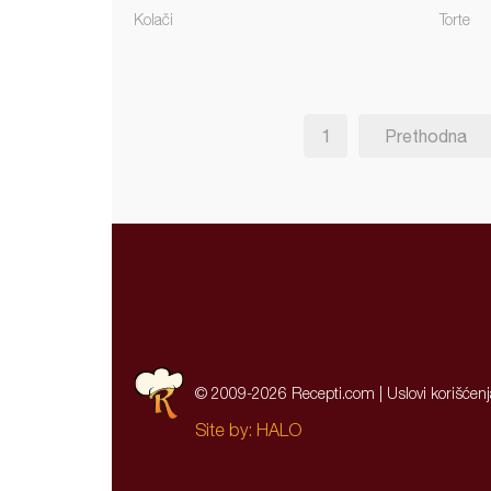
Kolači
Torte
1
Prethodna
© 2009-2026 Recepti.com |
Uslovi korišćen
Site by:
HALO