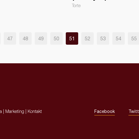
Torte
47
48
49
50
51
52
53
54
55
ja
|
Marketing
|
Kontakt
Facebook
Twitt