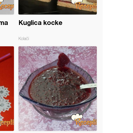
ama
Kuglica kocke
Kolači