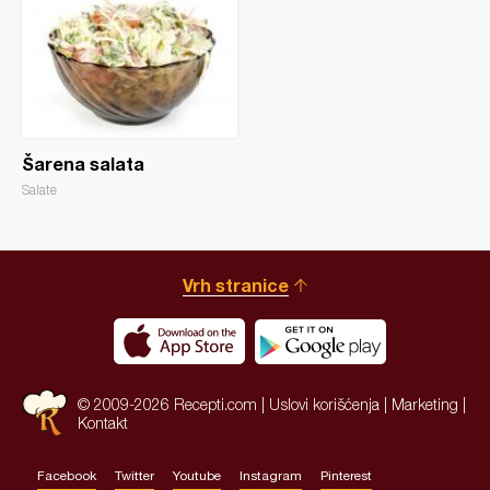
Šarena salata
Salate
Vrh stranice
© 2009-2026 Recepti.com |
Uslovi korišćenja
|
Marketing
|
Kontakt
Facebook
Twitter
Youtube
Instagram
Pinterest