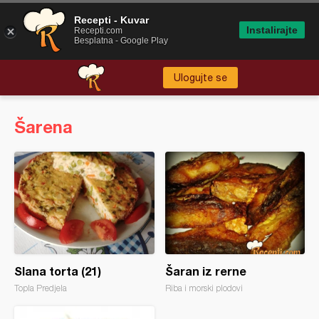
Recepti - Kuvar
Instalirajte
Recepti.com
Besplatna - Google Play
Ulogujte se
Šarena
Slana torta (21)
Šaran iz rerne
Topla Predjela
Riba i morski plodovi