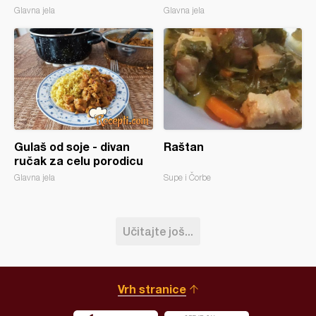
Glavna jela
Glavna jela
Gulaš od soje - divan
Raštan
ručak za celu porodicu
Glavna jela
Supe i Čorbe
Učitajte još...
Vrh stranice