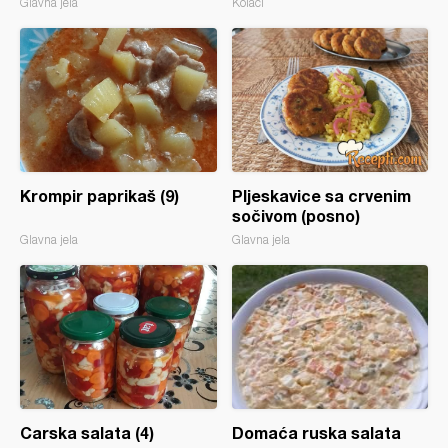
Glavna jela
Kolači
Krompir paprikaš (9)
Pljeskavice sa crvenim
sočivom (posno)
Glavna jela
Glavna jela
Carska salata (4)
Domaća ruska salata