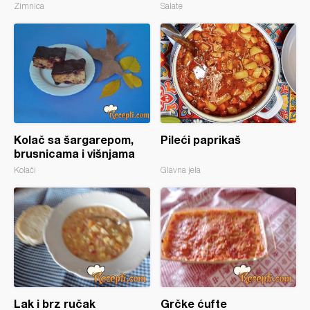
Zimnica
Salate
Kolač sa šargarepom,
Pileći paprikaš
brusnicama i višnjama
Kolači
Glavna jela
Lak i brz ručak
Grčke ćufte