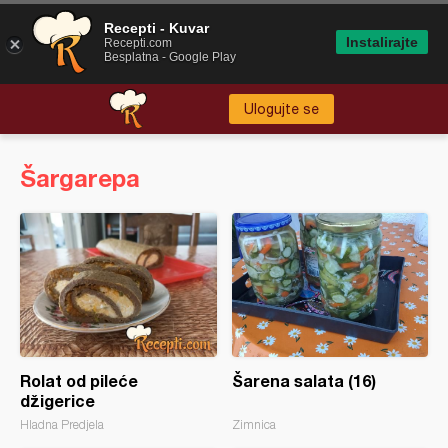
Recepti - Kuvar
Instalirajte
Recepti.com
Besplatna - Google Play
Ulogujte se
Šargarepa
Rolat od pileće
Šarena salata (16)
džigerice
Hladna Predjela
Zimnica