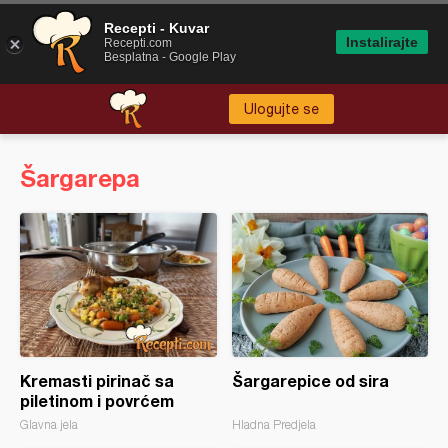
Recepti - Kuvar
Instalirajte
Recepti.com
Besplatna - Google Play
Ulogujte se
Šargarepa
Kremasti pirinač sa
Šargarepice od sira
piletinom i povrćem
Glavna jela
Hladna Predjela