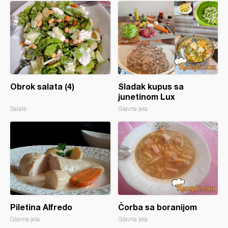
Obrok salata (4)
Sladak kupus sa
junetinom Lux
Salate
Glavna jela
Piletina Alfredo
Čorba sa boranijom
Glavna jela
Glavna jela