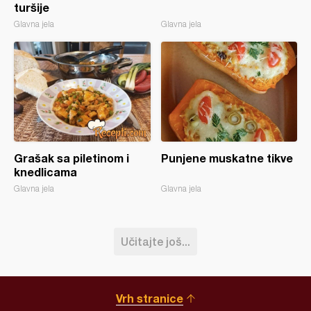
turšije
Glavna jela
Glavna jela
Grašak sa piletinom i
Punjene muskatne tikve
knedlicama
Glavna jela
Glavna jela
Učitajte još...
Vrh stranice