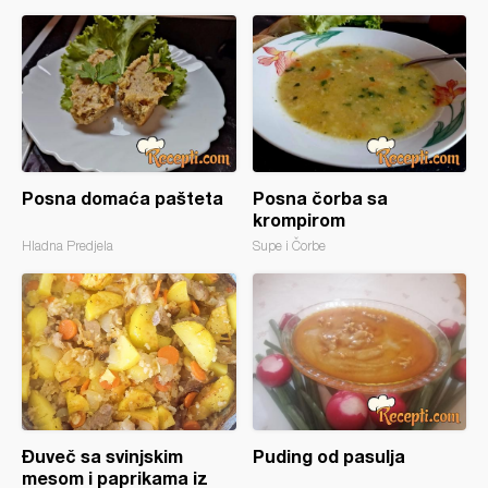
Posna domaća pašteta
Posna čorba sa
krompirom
Hladna Predjela
Supe i Čorbe
Đuveč sa svinjskim
Puding od pasulja
mesom i paprikama iz