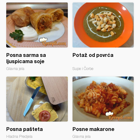
Posna sarma sa
Potaž od povrća
ljuspicama soje
Glavna jela
Supe i Čorbe
Posna pašteta
Posne makarone
Hladna Predjela
Glavna jela