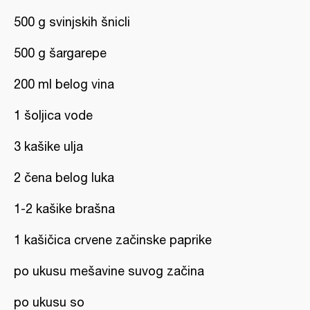
500 g svinjskih šnicli
500 g šargarepe
200 ml belog vina
1 šoljica vode
3 kašike ulja
2 čena belog luka
1-2 kašike brašna
1 kašičica crvene začinske paprike
po ukusu mešavine suvog začina
po ukusu so