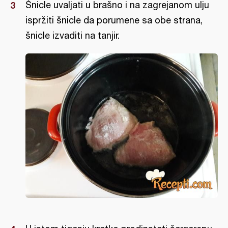
Šnicle uvaljati u brašno i na zagrejanom ulju
ispržiti šnicle da porumene sa obe strana,
šnicle izvaditi na tanjir.