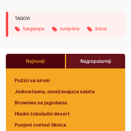
TAGOVI
šargarepa
svinjetina
šnicle
Najnoviji
Najpopularniji
Pužići sa sirom
Jednostavna, osvežavajuća salata
Brownies sa jagodama
Hladni čokoladni dezert
Punjeni cvetovi tikvica