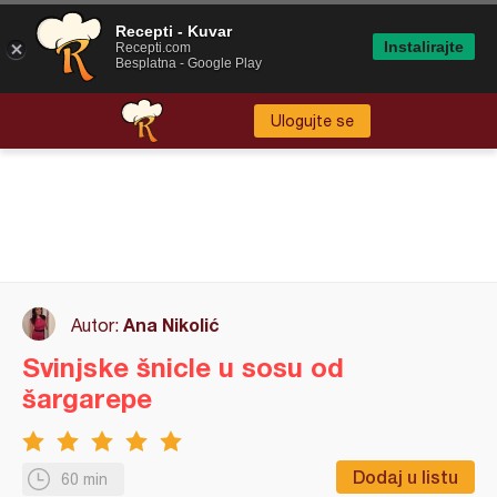
Recepti - Kuvar
Instalirajte
Recepti.com
Besplatna - Google Play
Ulogujte se
Ana Nikolić
Autor:
Svinjske šnicle u sosu od
šargarepe
Dodaj u listu
60 min