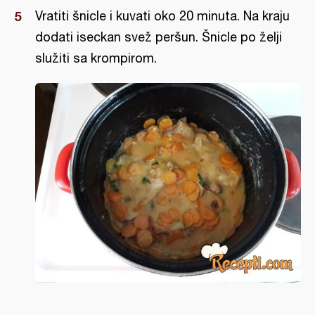
Vratiti šnicle i kuvati oko 20 minuta. Na kraju
dodati iseckan svež peršun. Šnicle po želji
služiti sa krompirom.