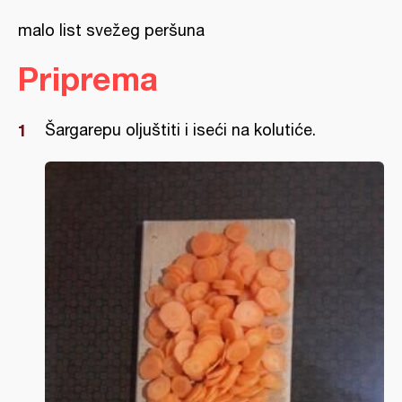
malo list svežeg peršuna
Priprema
Šargarepu oljuštiti i iseći na kolutiće.