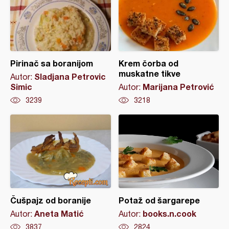
Pirinač sa boranijom
Krem čorba od
muskatne tikve
Sladjana Petrovic
Autor:
Simic
Marijana Petrović
Autor:
3239
3218
Čušpajz od boranije
Potaž od šargarepe
Aneta Matić
books.n.cook
Autor:
Autor:
3837
2824