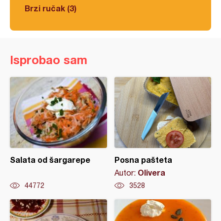
Brzi ručak (3)
Isprobao sam
Salata od šargarepe
Posna pašteta
Olivera
Autor:
44772
3528