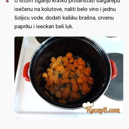
U istom tiganju kratko prodinstati šargarepu
isečenu na kolutove, naliti belo vino i jednu
šoljicu vode, dodati kašiku brašna, crvenu
papriku i iseckan beli luk.