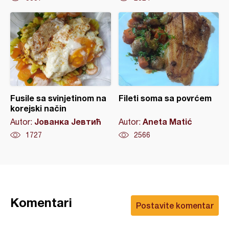
Fusile sa svinjetinom na
Fileti soma sa povrćem
korejski način
Јованка Јевтић
Aneta Matić
Autor:
Autor:
1727
2566
Komentari
Postavite komentar