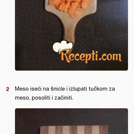
Meso iseći na šnicle i izlupati tučkom za
meso, posoliti i začiniti.