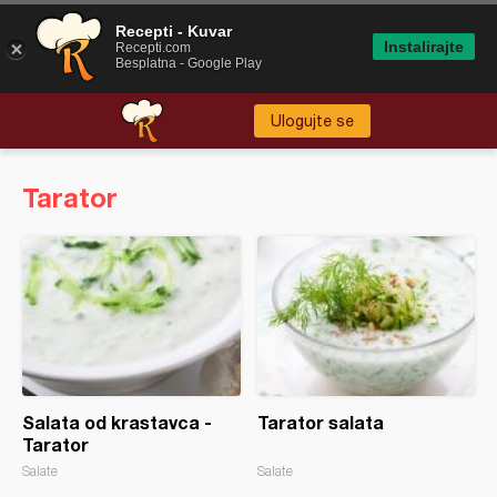
Recepti - Kuvar
Instalirajte
Recepti.com
Besplatna - Google Play
Ulogujte se
Tarator
Salata od krastavca -
Tarator salata
Tarator
Salate
Salate