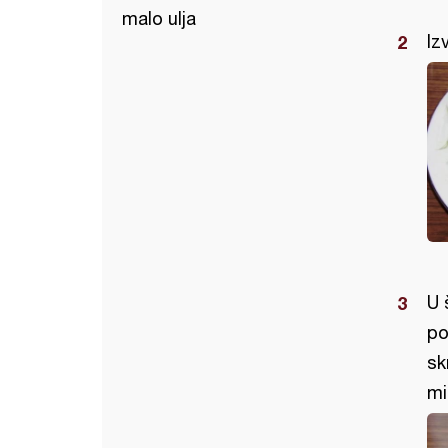
malo ulja
Iz
U 
po
sk
mi