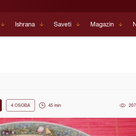
Ishrana
Saveti
Magazin
4
OSOBA
45 min
207