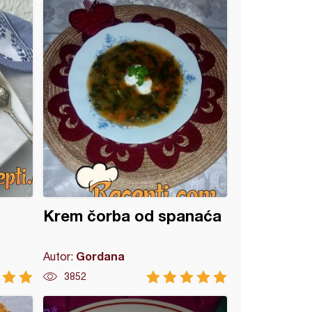
Krem čorba od spanaća
Gordana
Autor:
3852