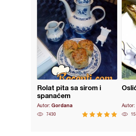
Rolat pita sa sirom i
Oslić
spanaćem
Gordana
Autor:
Autor:
7430
15