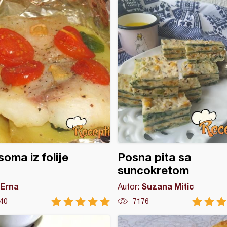
 soma iz folije
Posna pita sa
suncokretom
Erna
Suzana Mitic
Autor:
40
7176