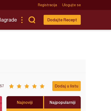
Registracija
Ulogujte se
Nagrade
Dodajte Recept
Dodaj u listu
57
Najnoviji
Najpopularniji