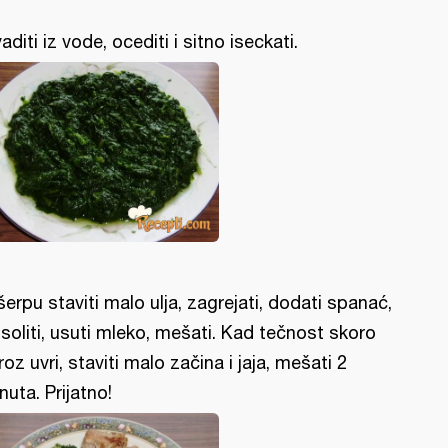
vaditi iz vode, ocediti i sitno iseckati.
šerpu staviti malo ulja, zagrejati, dodati spanać,
soliti, usuti mleko, mešati. Kad tečnost skoro
roz uvri, staviti malo začina i jaja, mešati 2
nuta. Prijatno!