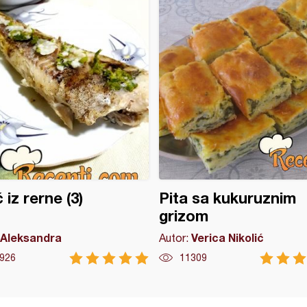
 iz rerne (3)
Pita sa kukuruznim
grizom
Aleksandra
Verica Nikolić
Autor:
926
11309