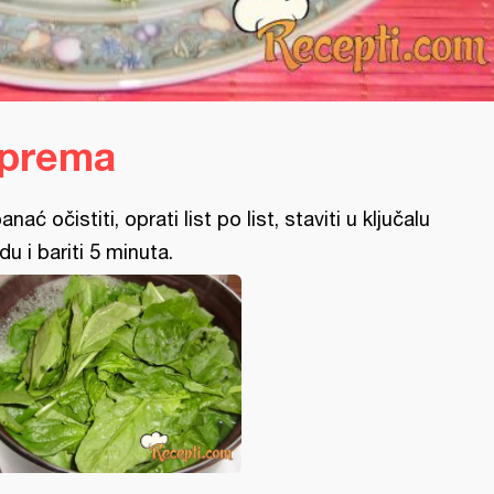
iprema
anać očistiti, oprati list po list, staviti u ključalu
du i bariti 5 minuta.