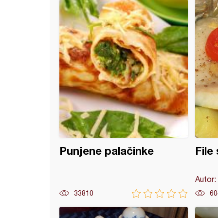
čorba od spanaća
Punjene palačinke
File
Autor:
33810
60
ski obrok