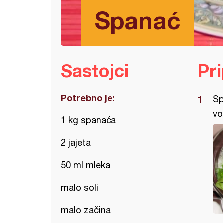
Spanać
Sastojci
Pr
Potrebno je:
Sp
vo
1 kg spanaća
2 jajeta
50 ml mleka
malo soli
malo začina