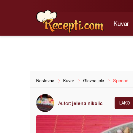
Kuvar
Naslovna
Kuvar
Glavna jela
Spanać
jelena nikolic
Autor:
LAKO