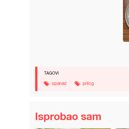
TAGOVI
spanać
prilog
Isprobao sam