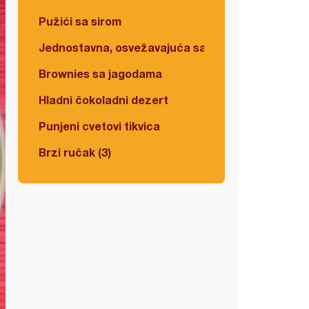
Pužići sa sirom
Jednostavna, osvežavajuća salata
Brownies sa jagodama
Hladni čokoladni dezert
Punjeni cvetovi tikvica
Brzi ručak (3)