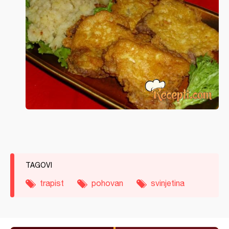
TAGOVI
trapist
pohovan
svinjetina