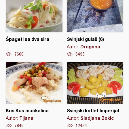
Špageti sa dva sira
Svinjski gulaš (6)
Dragana
Autor:
7660
6435
Kus Kus mućkalica
Svinjski kotlet Imperijal
Tijana
Sladjana Bokic
Autor:
Autor:
7846
12424