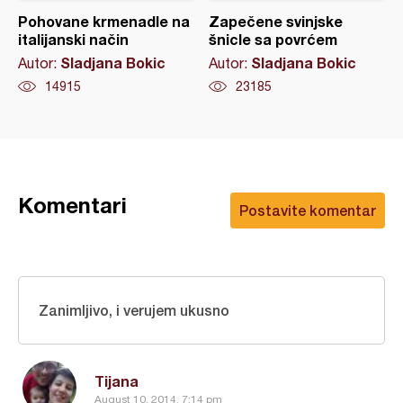
Pohovane krmenadle na
Zapečene svinjske
italijanski način
šnicle sa povrćem
Sladjana Bokic
Sladjana Bokic
Autor:
Autor:
14915
23185
Komentari
Postavite komentar
Zanimljivo, i verujem ukusno
Tijana
August 10, 2014, 7:14 pm