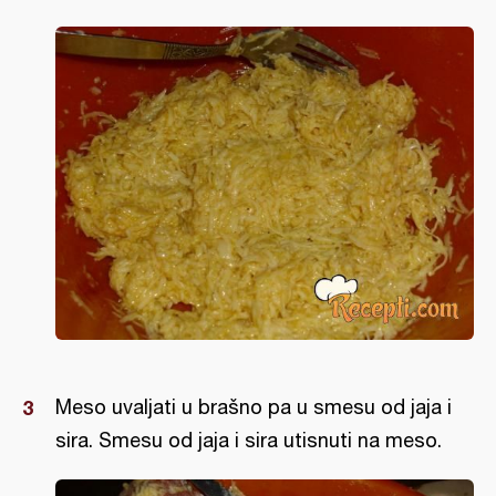
Meso uvaljati u brašno pa u smesu od jaja i
sira. Smesu od jaja i sira utisnuti na meso.