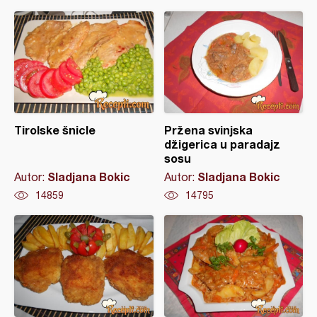
Tirolske šnicle
Pržena svinjska
džigerica u paradajz
sosu
Sladjana Bokic
Sladjana Bokic
Autor:
Autor:
14859
14795