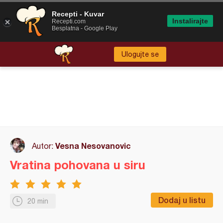
Recepti - Kuvar
Instalirajte
Recepti.com
Besplatna - Google Play
Ulogujte se
Vesna Nesovanovic
Autor:
Vratina pohovana u siru
Dodaj u listu
20 min