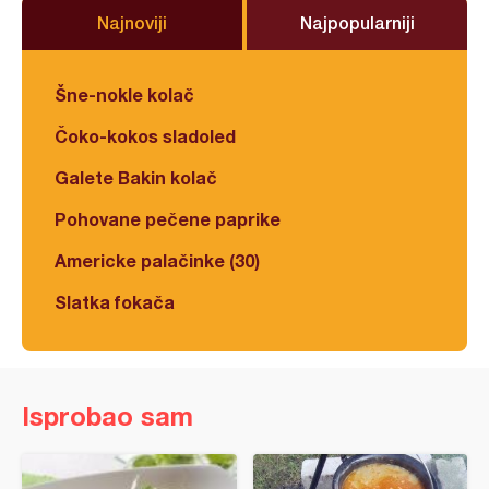
Najnoviji
Najpopularniji
Šne-nokle kolač
Čoko-kokos sladoled
Galete Bakin kolač
Pohovane pečene paprike
Americke palačinke (30)
Slatka fokača
Isprobao sam