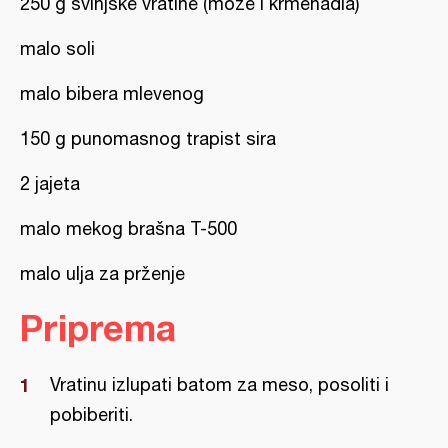
250 g svinjske vratine (može i krmenadla)
malo soli
malo bibera mlevenog
150 g punomasnog trapist sira
2 jajeta
malo mekog brašna T-500
malo ulja za prženje
Priprema
Vratinu izlupati batom za meso, posoliti i
pobiberiti.