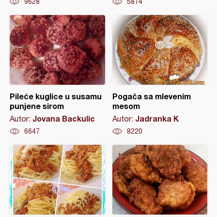
9628
5874
Pileće kuglice u susamu
Pogača sa mlevenim
punjene sirom
mesom
Jovana Backulic
Jadranka K
Autor:
Autor:
6647
8220