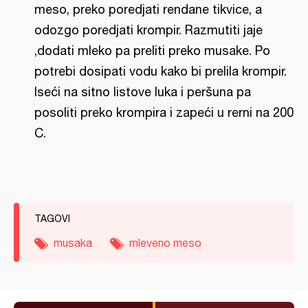
meso, preko poredjati rendane tikvice, a
odozgo poredjati krompir. Razmutiti jaje
,dodati mleko pa preliti preko musake. Po
potrebi dosipati vodu kako bi prelila krompir.
Iseći na sitno listove luka i peršuna pa
posoliti preko krompira i zapeći u rerni na 200
C.
TAGOVI
musaka
mleveno meso