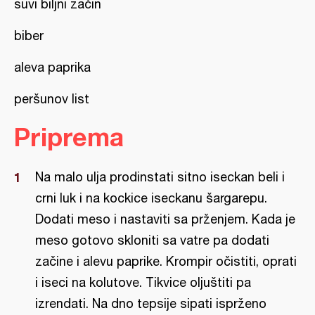
suvi biljni začin
biber
aleva paprika
peršunov list
Priprema
Na malo ulja prodinstati sitno iseckan beli i
crni luk i na kockice iseckanu šargarepu.
Dodati meso i nastaviti sa prženjem. Kada je
meso gotovo skloniti sa vatre pa dodati
začine i alevu paprike. Krompir očistiti, oprati
i iseci na kolutove. Tikvice oljuštiti pa
izrendati. Na dno tepsije sipati isprženo