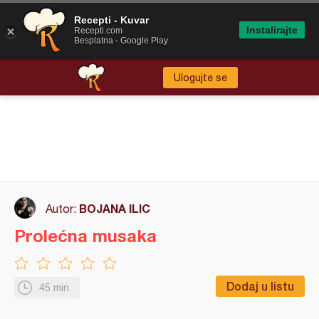
Recepti - Kuvar
Instalirajte
Recepti.com
Besplatna - Google Play
Ulogujte se
BOJANA ILIC
Autor:
Prolećna musaka
Dodaj u listu
45 min