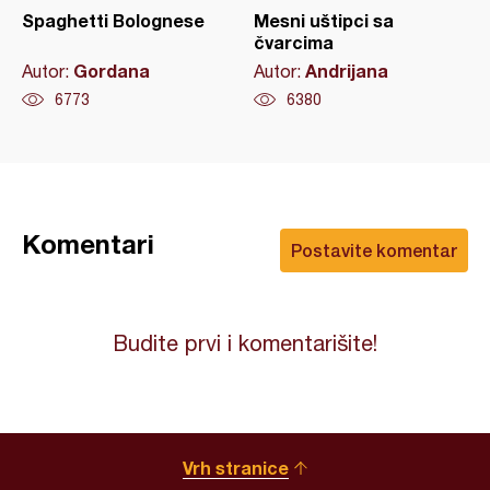
Spaghetti Bolognese
Mesni uštipci sa
čvarcima
Gordana
Andrijana
Autor:
Autor:
6773
6380
Komentari
Postavite komentar
Budite prvi i komentarišite!
Vrh stranice