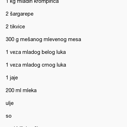
1 kg mladih krompirica
2 šargarepe
2 tikvice
300 g mešanog mlevenog mesa
1 veza mladog belog luka
1 veza mladog crnog luka
1 jaje
200 ml mleka
ulje
so