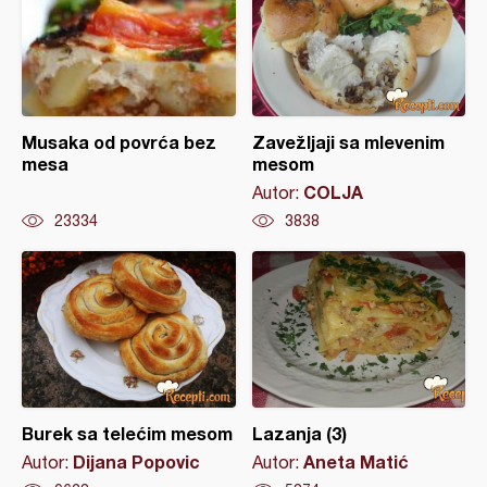
Musaka od povrća bez
Zavežljaji sa mlevenim
mesa
mesom
COLJA
Autor:
23334
3838
Burek sa telećim mesom
Lazanja (3)
Dijana Popovic
Aneta Matić
Autor:
Autor: