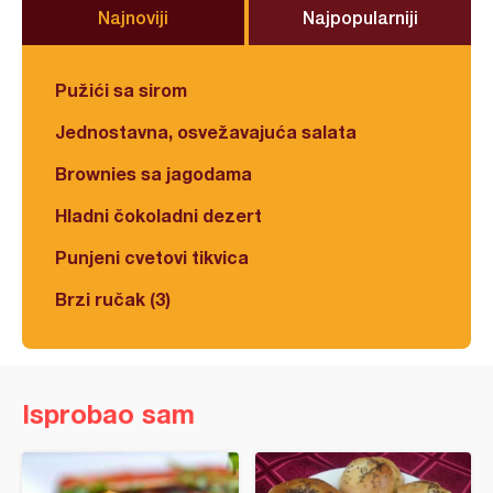
Najnoviji
Najpopularniji
Pužići sa sirom
Jednostavna, osvežavajuća salata
Brownies sa jagodama
Hladni čokoladni dezert
Punjeni cvetovi tikvica
Brzi ručak (3)
Isprobao sam