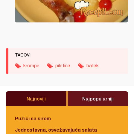
TAGOVI
krompir
piletina
batak
Najnoviji
Najpopularniji
Pužići sa sirom
Jednostavna, osvežavajuća salata