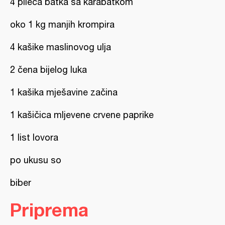
4 pileća batka sa karabatkom
oko 1 kg manjih krompira
4 kašike maslinovog ulja
2 čena bijelog luka
1 kašika mješavine začina
1 kašičica mljevene crvene paprike
1 list lovora
po ukusu so
biber
Priprema