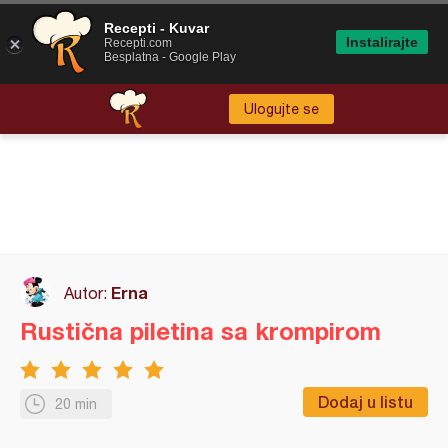
Recepti - Kuvar
Instalirajte
Recepti.com
Besplatna - Google Play
Ulogujte se
Erna
Autor:
Rustična piletina sa krompirom
Dodaj u listu
20 min