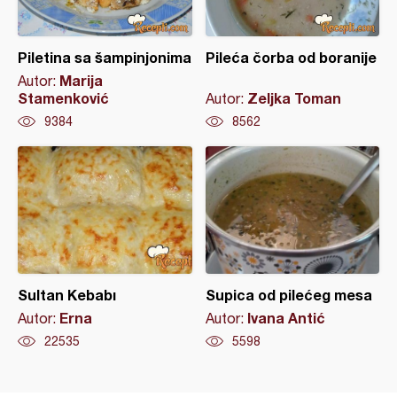
Piletina sa šampinjonima
Pileća čorba od boranije
Marija
Autor:
Stamenković
Zeljka Toman
Autor:
9384
8562
Sultan Kebabı
Supica od pilećeg mesa
Erna
Ivana Antić
Autor:
Autor:
22535
5598