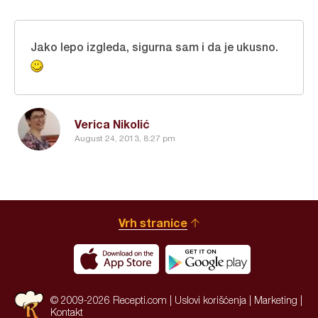
Jako lepo izgleda, sigurna sam i da je ukusno.
Verica Nikolić
August 24, 2013, 8:27 pm
Vrh stranice
© 2009-2026 Recepti.com |
Uslovi korišćenja
|
Marketing
|
Kontakt