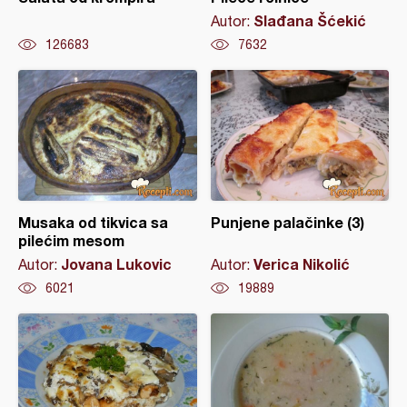
Slađana Šćekić
Autor:
126683
7632
Musaka od tikvica sa
Punjene palačinke (3)
pilećim mesom
Jovana Lukovic
Verica Nikolić
Autor:
Autor:
6021
19889