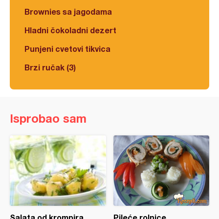
Brownies sa jagodama
Hladni čokoladni dezert
Punjeni cvetovi tikvica
Brzi ručak (3)
Isprobao sam
Salata od krompira
Pileće rolnice