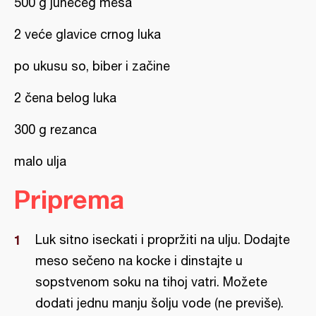
500 g junećeg mesa
2 veće glavice crnog luka
po ukusu so, biber i začine
2 čena belog luka
300 g rezanca
malo ulja
Priprema
Luk sitno iseckati i propržiti na ulju. Dodajte
meso sečeno na kocke i dinstajte u
sopstvenom soku na tihoj vatri. Možete
dodati jednu manju šolju vode (ne previše).