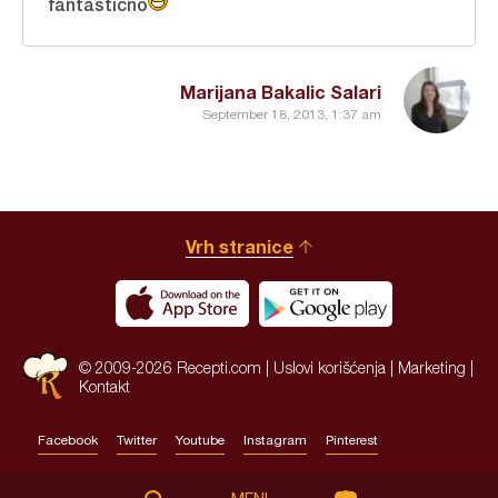
fantasticno
Marijana Bakalic Salari
September 18, 2013, 1:37 am
Vrh stranice
© 2009-2026 Recepti.com |
Uslovi korišćenja
|
Marketing
|
Kontakt
Facebook
Twitter
Youtube
Instagram
Pinterest
Site by:
HALO