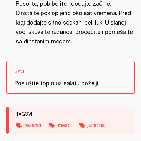
Posolite, pobiberite i dodajte začine.
Dinstajte poklopljeno oko sat vremena. Pred
kraj dodajte sitno seckani beli luk. U slanoj
vodi skuvajte rezanca, procedite i pomešajte
sa dinstanim mesom.
SAVET
Poslužite toplo uz salatu poželji.
TAGOVI
rezanci
meso
junetina