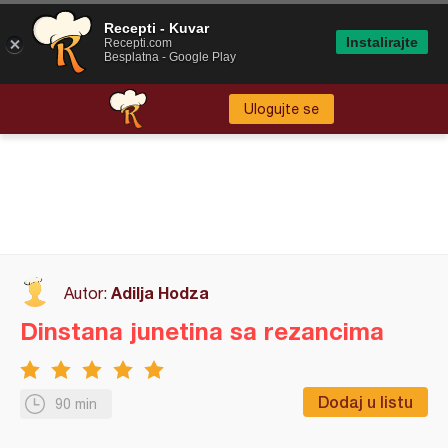
Recepti - Kuvar
Instalirajte
Recepti.com
Besplatna - Google Play
Ulogujte se
Adilja Hodza
Autor:
Dinstana junetina sa rezancima
Dodaj u listu
90 min