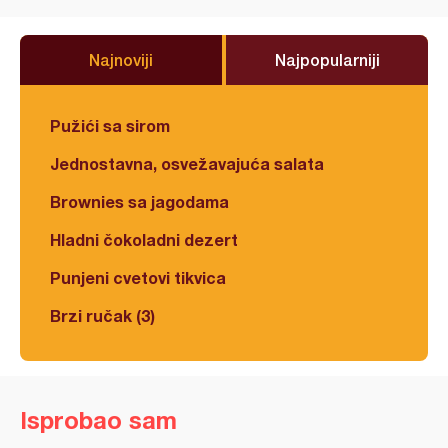
Najnoviji
Najpopularniji
Pužići sa sirom
Jednostavna, osvežavajuća salata
Brownies sa jagodama
Hladni čokoladni dezert
Punjeni cvetovi tikvica
Brzi ručak (3)
Isprobao sam