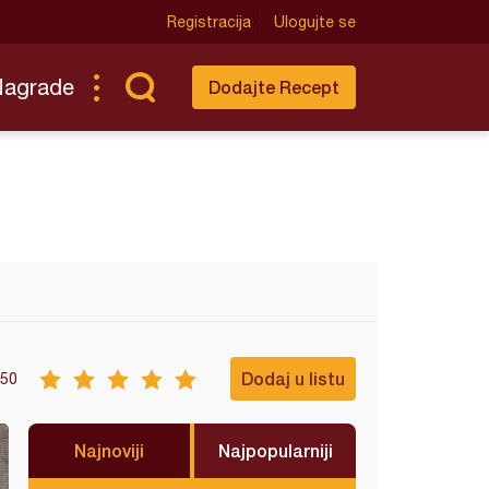
Registracija
Ulogujte se
Nagrade
Dodajte Recept
Dodaj u listu
50
Najnoviji
Najpopularniji