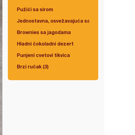
Pužići sa sirom
Jednostavna, osvežavajuća salata
Brownies sa jagodama
Hladni čokoladni dezert
Punjeni cvetovi tikvica
Brzi ručak (3)