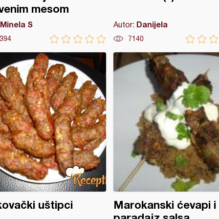
evenim mesom
Minela S
Danijela
Autor:
394
7140
ovački uštipci
Marokanski ćevapi i
paradajz salsa