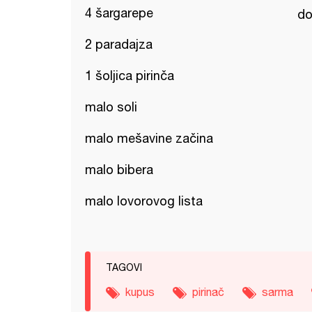
4 šargarepe
do
2 paradajza
1 šoljica pirinča
malo soli
malo mešavine začina
malo bibera
malo lovorovog lista
TAGOVI
kupus
pirinač
sarma