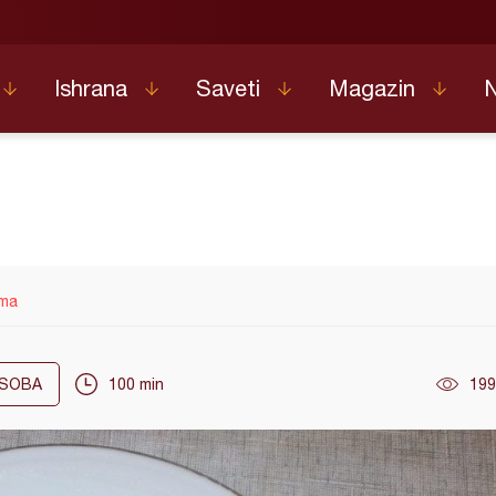
Ishrana
Saveti
Magazin
rma
SOBA
100 min
199