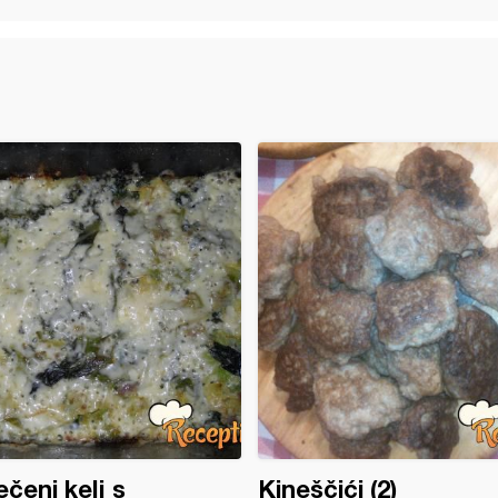
čeni kelj s
Kineščići (2)