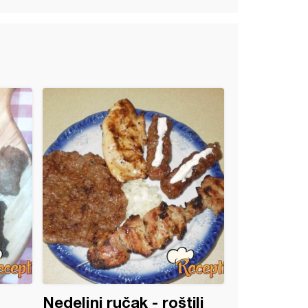
Nedeljni ručak - roštilj