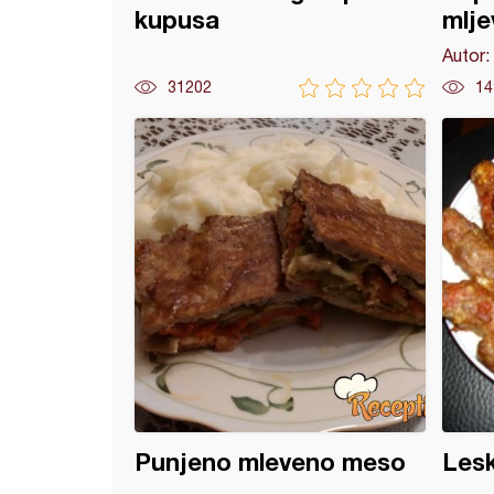
kupusa
mlj
Autor:
31202
14
sa mesnim sosom
Punjeno mleveno meso
Lesk