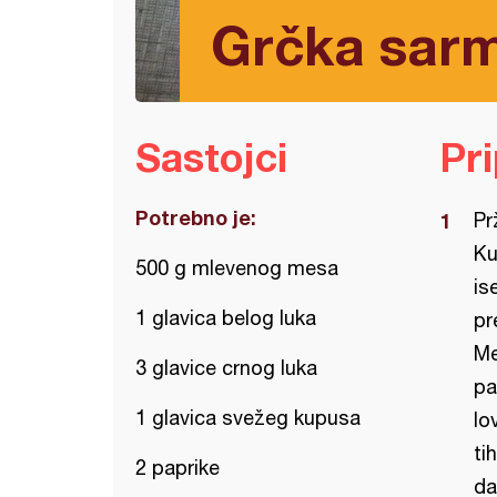
Grčka sar
Sastojci
Pr
Potrebno je:
Pr
Ku
500 g mlevenog mesa
is
1 glavica belog luka
pr
Me
3 glavice crnog luka
pa
1 glavica svežeg kupusa
lo
ti
2 paprike
da