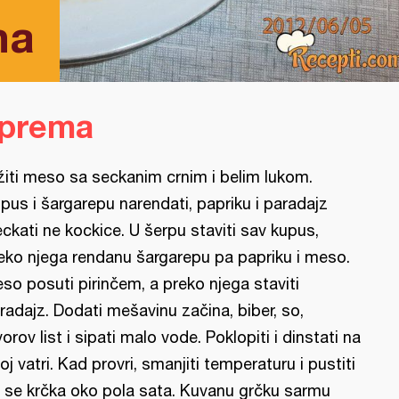
ma
iprema
žiti meso sa seckanim crnim i belim lukom.
pus i šargarepu narendati, papriku i paradajz
eckati ne kockice. U šerpu staviti sav kupus,
eko njega rendanu šargarepu pa papriku i meso.
so posuti pirinčem, a preko njega staviti
radajz. Dodati mešavinu začina, biber, so,
vorov list i sipati malo vode. Poklopiti i dinstati na
hoj vatri. Kad provri, smanjiti temperaturu i pustiti
 se krčka oko pola sata. Kuvanu grčku sarmu