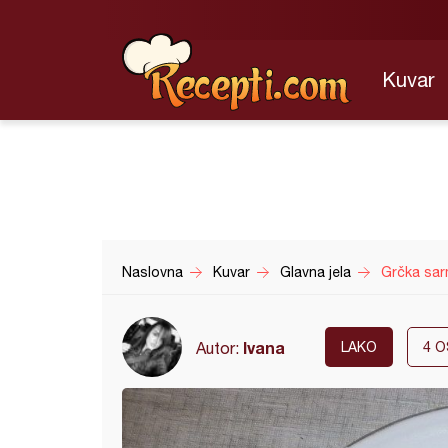
Kuvar
Naslovna
Kuvar
Glavna jela
Grčka sa
Ivana
Autor:
LAKO
4
O