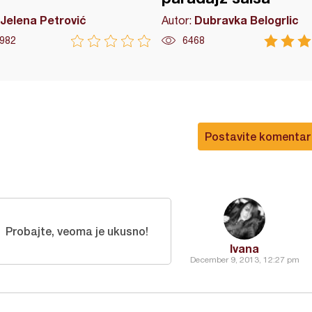
Jelena Petrović
Dubravka Belogrlic
Autor:
982
6468
Postavite komentar
Probajte, veoma je ukusno!
Ivana
December 9, 2013, 12:27 pm