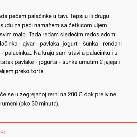
da pečem palačinke u tavi. Tepsiju ili drugu
sudu za peći namažem sa četkicom uljem
svim malo. Tada ređam sledećim redosledom:
lačinka - ajvar - pavlaka -jogurt - šunka - rendani
r - palacinka... Na kraju sam stavila palačinku i u
tatak pavlake - jogurta - šunke umutim 2 jajeja i
elijem preko torte.
če se u zegrejanoj rerni na 200 C dok preliv ne
rumeni (oko 30 minuta).
VET