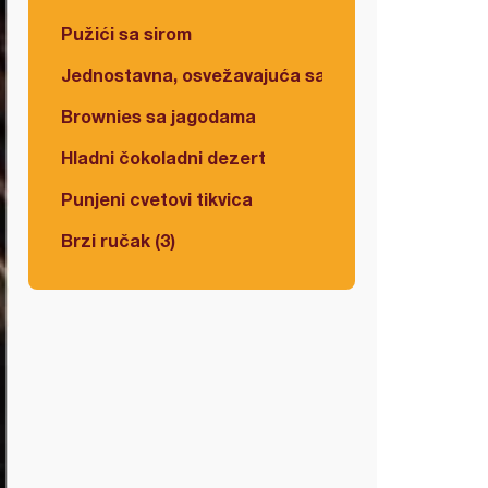
Pužići sa sirom
Jednostavna, osvežavajuća salata
Brownies sa jagodama
Hladni čokoladni dezert
Punjeni cvetovi tikvica
Brzi ručak (3)