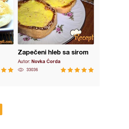
Zapečeni hleb sa sirom
Novka Ćorda
Autor:
33036