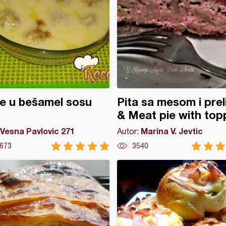
e u bešamel sosu
Pita sa mesom i pre
& Meat pie with top
Vesna Pavlovic 271
Marina V. Jevtic
Autor:
673
3540