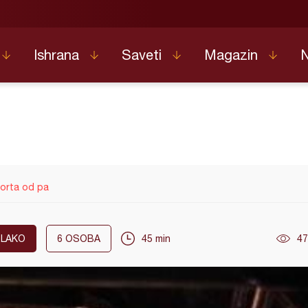
Ishrana
Saveti
Magazin
torta od pa
LAKO
6
OSOBA
45 min
47