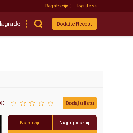
Registracija
Ulogujte se
Nagrade
Dodajte Recept
Dodaj u listu
03
Najnoviji
Najpopularniji