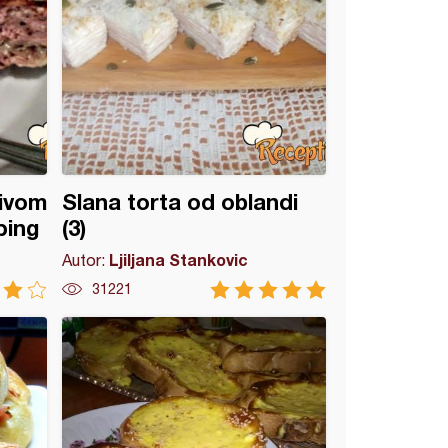
livom
Slana torta od oblandi
ping
(3)
Ljiljana Stankovic
Autor:
31221