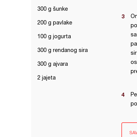
300 g šunke
On
200 g pavlake
po
sa
100 g jogurta
pa
300 g rendanog sira
si
os
300 g ajvara
pr
2 jajeta
Pe
po
SA