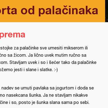
orta od palačinaka
iprema
stojke za palačinke sve umesiti mikserom ili
čno sa žicom. Ja lično uvek mutim ručno sa
com. Stavljam uvek i so i šećer tako da palačinke
žemo jesti i slane i slatke. :-)
 nadev se umuti pavlaka sa jogurtom i doda se
tno nasekcana šunka. Ja ne stavljam nikakve
čine i so, posto je šunka slana sama po sebi.