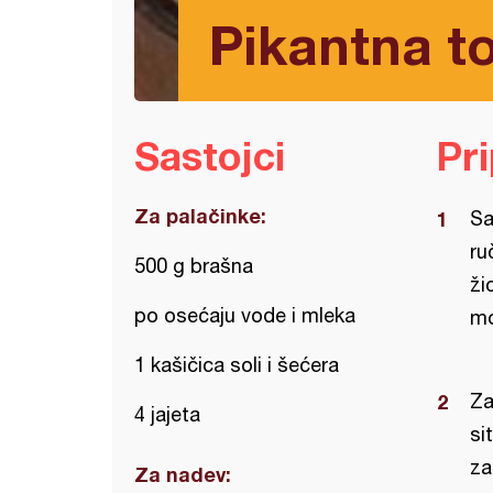
Pikantna t
Sastojci
Pr
Za palačinke:
Sa
ru
500 g brašna
ži
po osećaju vode i mleka
mo
1 kašičica soli i šećera
Za
4 jajeta
si
za
Za nadev: