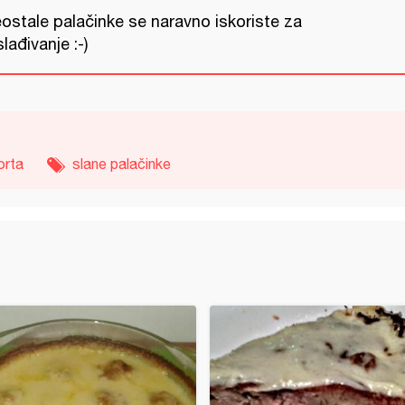
eostale palačinke se naravno iskoriste za
lađivanje :-)
orta
slane palačinke