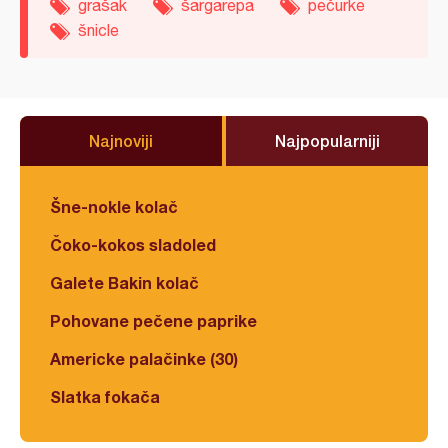
grašak
šargarepa
pečurke
šnicle
Najnoviji
Najpopularniji
Šne-nokle kolač
Čoko-kokos sladoled
Galete Bakin kolač
Pohovane pečene paprike
Americke palačinke (30)
Slatka fokača