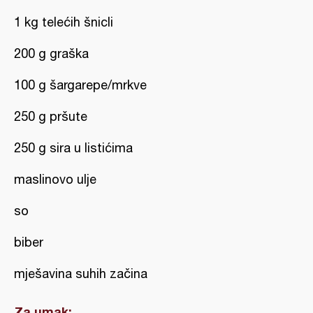
1 kg telećih šnicli
200 g graška
100 g šargarepe/mrkve
250 g pršute
250 g sira u listićima
maslinovo ulje
so
biber
mješavina suhih začina
Za umak: