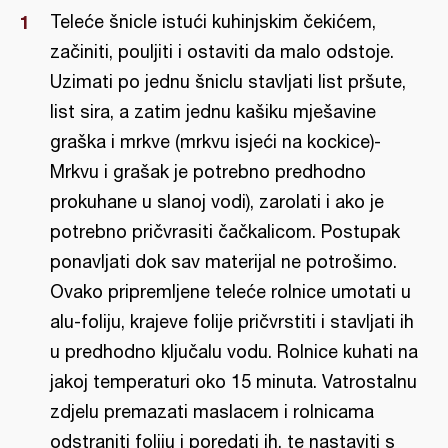
Teleće šnicle istući kuhinjskim čekićem,
začiniti, pouljiti i ostaviti da malo odstoje.
Uzimati po jednu šniclu stavljati list pršute,
list sira, a zatim jednu kašiku mješavine
graška i mrkve (mrkvu isjeći na kockice)-
Mrkvu i grašak je potrebno predhodno
prokuhane u slanoj vodi), zarolati i ako je
potrebno pričvrasiti čačkalicom. Postupak
ponavljati dok sav materijal ne potrošimo.
Ovako pripremljene teleće rolnice umotati u
alu-foliju, krajeve folije pričvrstiti i stavljati ih
u predhodno ključalu vodu. Rolnice kuhati na
jakoj temperaturi oko 15 minuta. Vatrostalnu
zdjelu premazati maslacem i rolnicama
odstraniti foliju i poredati ih, te nastaviti s