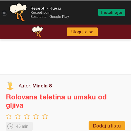
Recepti - Kuvar
Instalirajte
Recepti.com
Besplatna - Google Play
Ulogujte se
Minela S
Autor:
Rolovana teletina u umaku od
gljiva
Dodaj u listu
45 min