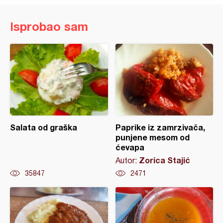
Isprobao sam
Salata od graška
Paprike iz zamrzivača,
punjene mesom od
ćevapa
Zorica Stajić
Autor:
35847
2471