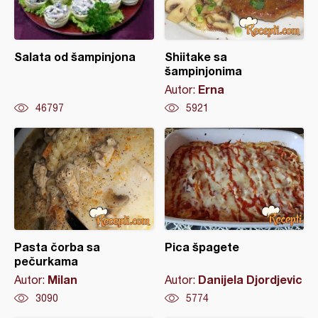
Salata od šampinjona
Shiitake sa
šampinjonima
Erna
Autor:
46797
5921
Pasta čorba sa
Pica špagete
pečurkama
Milan
Danijela Djordjevic
Autor:
Autor:
3090
5774