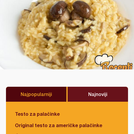
Najpopularniji
Najnoviji
Testo za palačinke
Original testo za američke palačinke