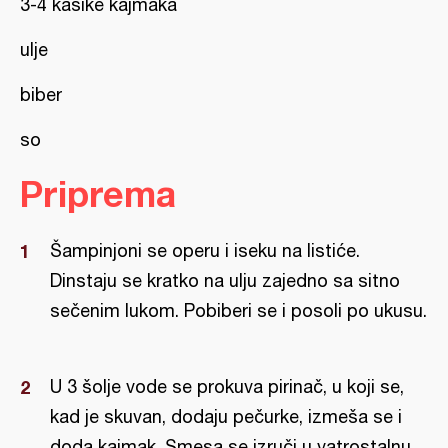
3-4 kašike kajmaka
ulje
biber
so
Priprema
Šampinjoni se operu i iseku na listiće.
Dinstaju se kratko na ulju zajedno sa sitno
sečenim lukom. Pobiberi se i posoli po ukusu.
U 3 šolje vode se prokuva pirinač, u koji se,
kad je skuvan, dodaju pečurke, izmeša se i
doda kajmak. Smesa se izruči u vatrostalnu