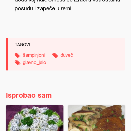
posudu i zapeče u rerni.
TAGOVI
šampinjoni
đuveč
glavno_jelo
Isprobao sam