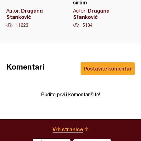
sirom
Dragana
Dragana
Autor:
Autor:
Stanković
Stanković
11223
5134
Komentari
Postavite komentar
Budite prvi i komentarišite!
Vrh stranice