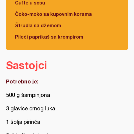
Ćufte u sosu
Čoko-moko sa kupovnim korama
Štrudla sa džemom
Pileći paprikaš sa krompirom
Sastojci
Potrebno je:
500 g šampinjona
3 glavice crnog luka
1 šolja pirinča