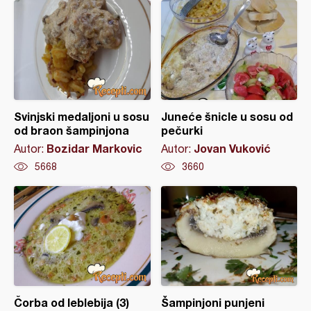
Svinjski medaljoni u sosu
Juneće šnicle u sosu od
od braon šampinjona
pečurki
Bozidar Markovic
Jovan Vuković
Autor:
Autor:
5668
3660
Čorba od leblebija (3)
Šampinjoni punjeni