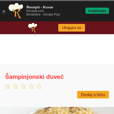
Recepti - Kuvar
Instalirajte
Recepti.com
Besplatna - Google Play
Ulogujte se
Šampinjonski đuveč
Dodaj u listu