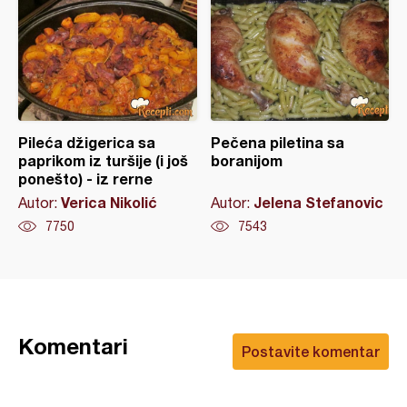
Pileća džigerica sa
Pečena piletina sa
paprikom iz turšije (i još
boranijom
ponešto) - iz rerne
Verica Nikolić
Jelena Stefanovic
Autor:
Autor:
7750
7543
Komentari
Postavite komentar