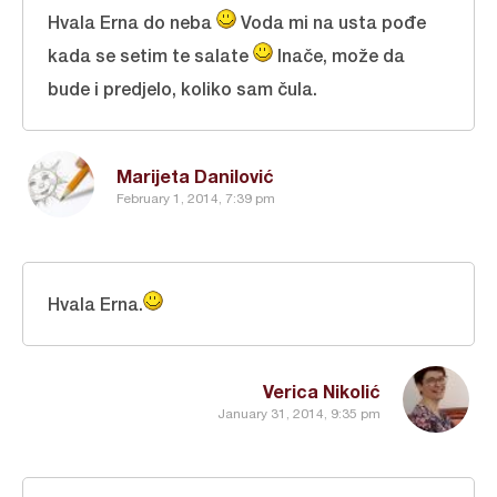
Hvala Erna do neba
Voda mi na usta pođe
kada se setim te salate
Inače, može da
bude i predjelo, koliko sam čula.
Marijeta Danilović
February 1, 2014, 7:39 pm
Hvala Erna.
Verica Nikolić
January 31, 2014, 9:35 pm