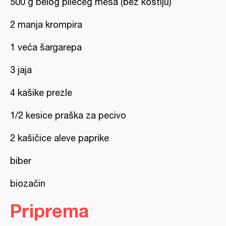
500 g belog pilećeg mesa (bez kostiju)
2 manja krompira
1 veća šargarepa
3 jaja
4 kašike prezle
1/2 kesice praška za pecivo
2 kašičice aleve paprike
biber
biozačin
Priprema