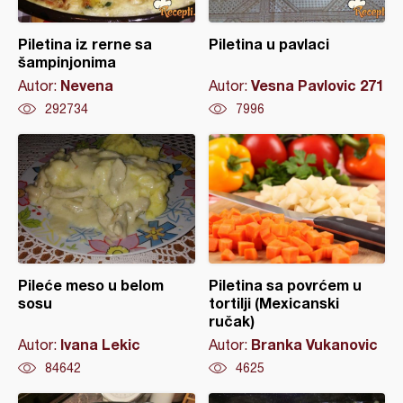
Piletina iz rerne sa
Piletina u pavlaci
šampinjonima
Nevena
Vesna Pavlovic 271
Autor:
Autor:
292734
7996
Pileće meso u belom
Piletina sa povrćem u
sosu
tortilji (Mexicanski
ručak)
Ivana Lekic
Branka Vukanovic
Autor:
Autor:
84642
4625