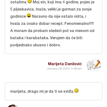
ostalima
Moj sin, koji ima 4 godine, pojeo je
5 pljeskavica. Inače, veliki je gurman za svoje
godinice
Naravno da nije ostalo ništa, i
hvala za ovako dobar recept. Fenomenalno!!!!!
A moram da probam sledeći put sa mesom od
bataka i karabataka. Verujem da će biti
podjednako ukusno i dobro.
Marijeta Danilović
January 29, 2014, 5:08 pm
marijeta, drago mi je da ti se sviđa.