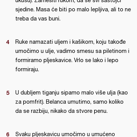
ukusu). Zamesiti rukom, da se svi sastojci
sjedine. Masa će biti po malo lepljiva, ali to ne
treba da vas buni.
Ruke namazati uljem i kašikom, koju takođe
umočimo u ulje, vadimo smesu sa piletinom i
formiramo pljeskavice. Vrlo se lako i lepo
formiraju.
U dubljem tiganju sipamo malo više ulja (kao
za pomfrit). Belanca umutimo, samo koliko
da se razbiju, nikako da stvore penu.
Svaku pljeskavicu umočimo u umućeno