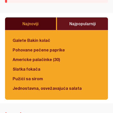
Najnoviji
Najpopularniji
Galete Bakin kolač
Pohovane pečene paprike
Americke palačinke (30)
Slatka fokača
Pužići sa sirom
Jednostavna, osvežavajuća salata