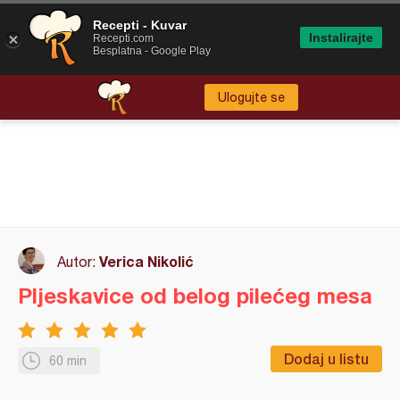
Recepti - Kuvar
Instalirajte
Recepti.com
Besplatna - Google Play
Ulogujte se
Verica Nikolić
Autor:
Pljeskavice od belog pilećeg mesa
Dodaj u listu
60 min