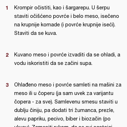
Krompir očistiti, kao i šargarepu. U šerpu
staviti očišćeno povrće i belo meso, isečeno
na krupnije komade (i povrće krupnije iseći).
Staviti da se kuva.
Kuvano meso i povrće izvaditi da se ohladi, a
vodu iskoristiti da se začini supa.
Ohlađeno meso i povrće samleti na mašini za
meso ili u čoperu (ja sam uvek za varijantu
čopera - za sve). Samlevenu smesu staviti u
dublju činiju, pa dodati tri žumanca, prezle,
alevu papriku, pecivo, biber i biozačin (po