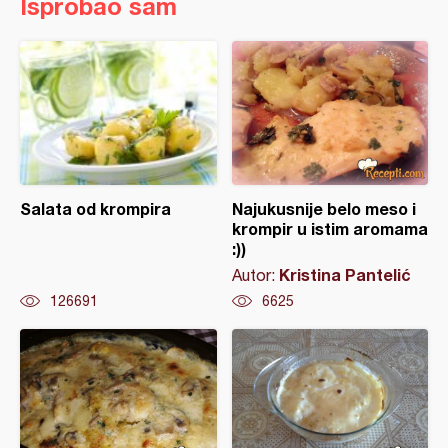
Isprobao sam
Salata od krompira
Najukusnije belo meso i
krompir u istim aromama
:))
Kristina Pantelić
Autor:
126691
6625