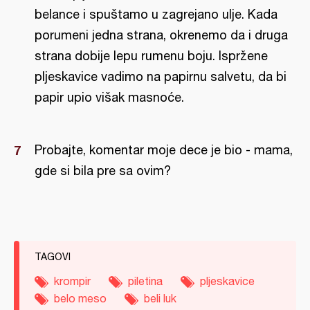
belance i spuštamo u zagrejano ulje. Kada
porumeni jedna strana, okrenemo da i druga
strana dobije lepu rumenu boju. Ispržene
pljeskavice vadimo na papirnu salvetu, da bi
papir upio višak masnoće.
Probajte, komentar moje dece je bio - mama,
gde si bila pre sa ovim?
TAGOVI
krompir
piletina
pljeskavice
belo meso
beli luk