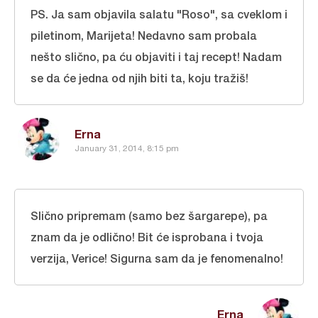
PS. Ja sam objavila salatu "Roso", sa cveklom i
piletinom, Marijeta! Nedavno sam probala
nešto slično, pa ću objaviti i taj recept! Nadam
se da će jedna od njih biti ta, koju tražiš!
Erna
January 31, 2014, 8:15 pm
Slično pripremam (samo bez šargarepe), pa
znam da je odlično! Bit će isprobana i tvoja
verzija, Verice! Sigurna sam da je fenomenalno!
Erna