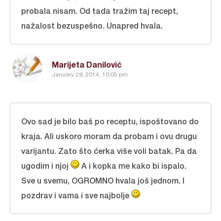
probala nisam. Od tada tražim taj recept,
nažalost bezuspešno. Unapred hvala.
Marijeta Danilović
January 29, 2014, 10:05 pm
Ovo sad je bilo baš po receptu, ispoštovano do
kraja. Ali uskoro moram da probam i ovu drugu
varijantu. Zato što ćerka više voli batak. Pa da
ugodim i njoj
A i kopka me kako bi ispalo.
Sve u svemu, OGROMNO hvala još jednom. I
pozdrav i vama i sve najbolje