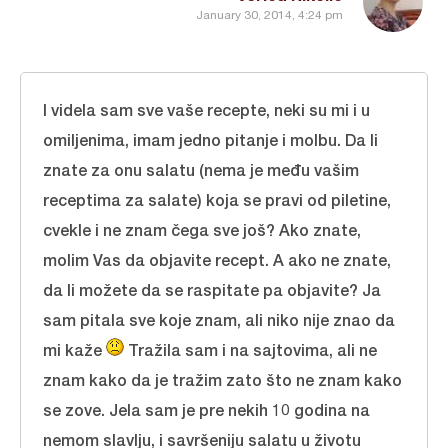
January 30, 2014, 4:24 pm
I videla sam sve vaše recepte, neki su mi i u
omiljenima, imam jedno pitanje i molbu. Da li
znate za onu salatu (nema je među vašim
receptima za salate) koja se pravi od piletine,
cvekle i ne znam čega sve još? Ako znate,
molim Vas da objavite recept. A ako ne znate,
da li možete da se raspitate pa objavite? Ja
sam pitala sve koje znam, ali niko nije znao da
mi kaže
Tražila sam i na sajtovima, ali ne
znam kako da je tražim zato što ne znam kako
se zove. Jela sam je pre nekih 10 godina na
nemom slavlju, i savršeniju salatu u životu