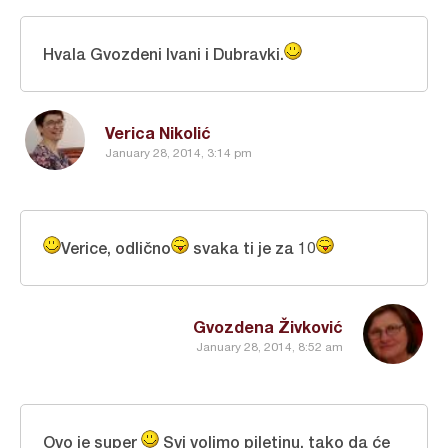
Hvala Gvozdeni Ivani i Dubravki.
Verica Nikolić
January 28, 2014, 3:14 pm
Verice, odlično
svaka ti je za 10
Gvozdena Živković
January 28, 2014, 8:52 am
Ovo je super
Svi volimo piletinu, tako da će