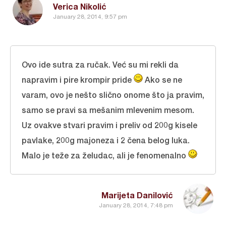
Verica Nikolić
January 28, 2014, 9:57 pm
Ovo ide sutra za ručak. Već su mi rekli da
napravim i pire krompir pride
Ako se ne
varam, ovo je nešto slično onome što ja pravim,
samo se pravi sa mešanim mlevenim mesom.
Uz ovakve stvari pravim i preliv od 200g kisele
pavlake, 200g majoneza i 2 čena belog luka.
Malo je teže za želudac, ali je fenomenalno
Marijeta Danilović
January 28, 2014, 7:48 pm