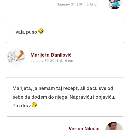
January 31, 2014, 8:12 pm
Hvala puno
Marijeta Danilović
January 30, 2014, 9:16 pm
Marijeta, ja nemam taj recept, ali daću sve od
sebe da dođem do njega. Napraviću i objaviću.
Pozdrav.
Verica Nikolić