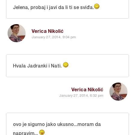
Jelena, probaj i javi da li ti se sviđa.
Verica Nikolić
January 27, 2014, 9:04 pm
Hvala Jadranki i Nati.
Verica Nikolić
January 27, 2014, 6:32 pm
ovo je sigurno jako ukusno...moram da
napravim...