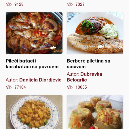
9128
7327
Pileći bataci i
Berbere piletina sa
karabataci sa povrćem
sočivom
Dubravka
Autor:
Danijela Djordjevic
Belogrlic
Autor:
77104
10055