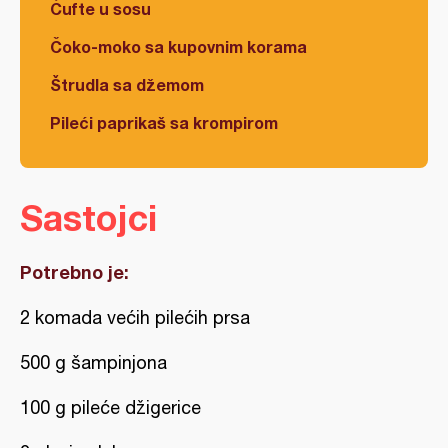
Ćufte u sosu
Čoko-moko sa kupovnim korama
Štrudla sa džemom
Pileći paprikaš sa krompirom
Sastojci
Potrebno je:
2 komada većih pilećih prsa
500 g šampinjona
100 g pileće džigerice