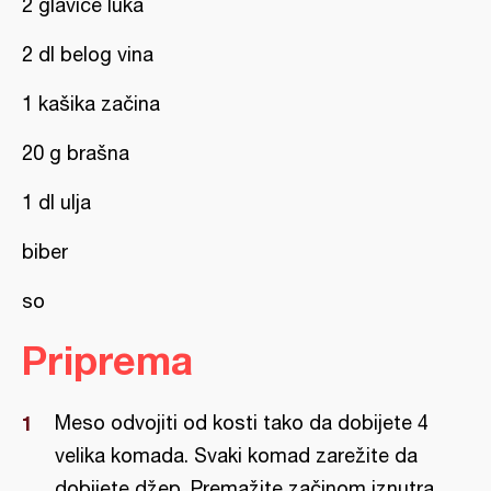
2 glavice luka
2 dl belog vina
1 kašika začina
20 g brašna
1 dl ulja
biber
so
Priprema
Meso odvojiti od kosti tako da dobijete 4
velika komada. Svaki komad zarežite da
dobijete džep. Premažite začinom iznutra,