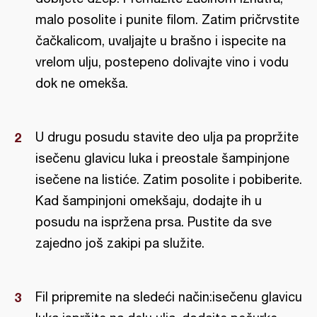
malo posolite i punite filom. Zatim pričrvstite
čačkalicom, uvaljajte u brašno i ispecite na
vrelom ulju, postepeno dolivajte vino i vodu
dok ne omekša.
U drugu posudu stavite deo ulja pa propržite
isečenu glavicu luka i preostale šampinjone
isečene na listiće. Zatim posolite i pobiberite.
Kad šampinjoni omekšaju, dodajte ih u
posudu na ispržena prsa. Pustite da sve
zajedno još zakipi pa služite.
Fil pripremite na sledeći način:isečenu glavicu