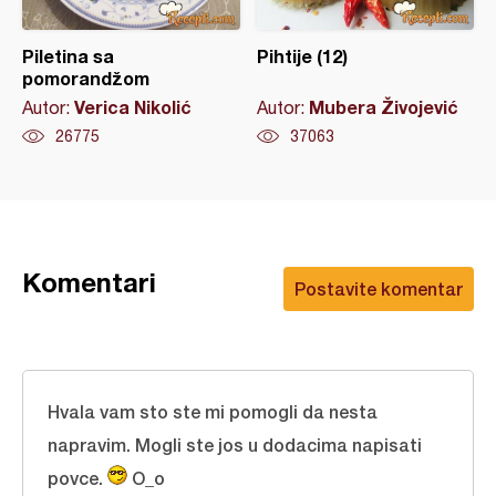
Piletina sa
Pihtije (12)
pomorandžom
Verica Nikolić
Mubera Živojević
Autor:
Autor:
26775
37063
Komentari
Postavite komentar
Hvala vam sto ste mi pomogli da nesta
napravim. Mogli ste jos u dodacima napisati
povce.
O_o