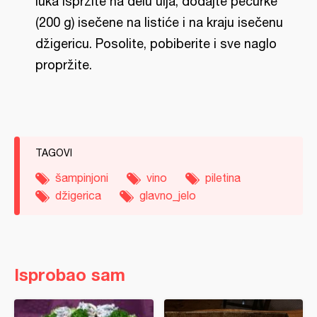
luka ispržite na delu ulja, dodajte pečurke
(200 g) isečene na listiće i na kraju isečenu
džigericu. Posolite, pobiberite i sve naglo
propržite.
TAGOVI
šampinjoni
vino
piletina
džigerica
glavno_jelo
Isprobao sam