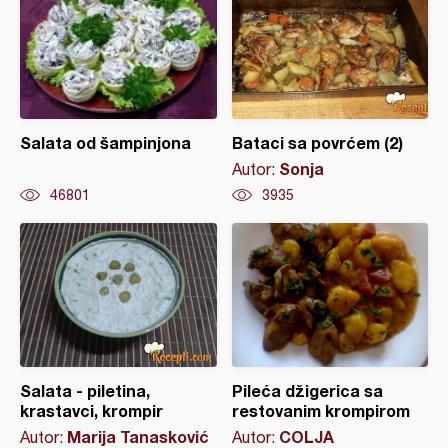
Salata od šampinjona
Bataci sa povrćem (2)
Sonja
Autor:
46801
3935
Salata - piletina,
Pileća džigerica sa
krastavci, krompir
restovanim krompirom
Marija Tanasković
COLJA
Autor:
Autor: