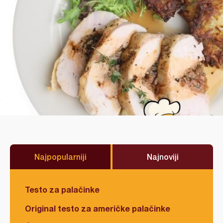
Najpopularniji
Najnoviji
Testo za palačinke
Original testo za američke palačinke