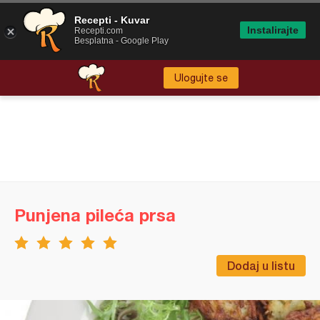
Recepti - Kuvar
Instalirajte
Recepti.com
Besplatna - Google Play
Ulogujte se
Punjena pileća prsa
Dodaj u listu