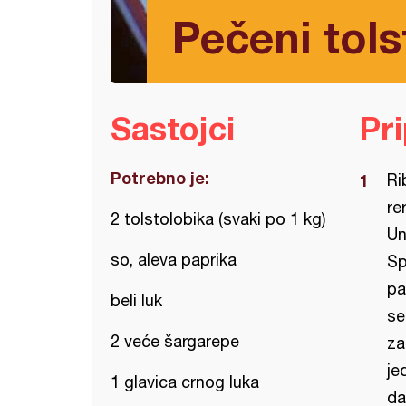
Pečeni tols
Sastojci
Pr
Potrebno je:
Ri
re
2 tolstolobika (svaki po 1 kg)
Un
so, aleva paprika
Sp
pa
beli luk
se
2 veće šargarepe
za
je
1 glavica crnog luka
da