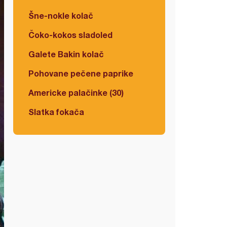
Šne-nokle kolač
Čoko-kokos sladoled
Galete Bakin kolač
Pohovane pečene paprike
Americke palačinke (30)
Slatka fokača