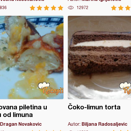
836
12972
vana piletina u
Čoko-limun torta
 od limuna
Dragan Novakovic
Biljana Radosaljevic
Autor: