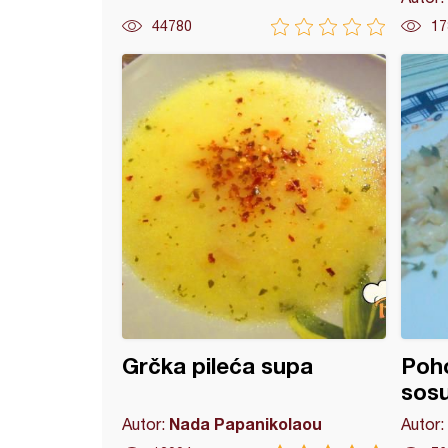
44780
17
ice sa jogurtom
Grčka pileća supa
Poho
sosu
Nada Papanikolaou
Autor:
Autor: