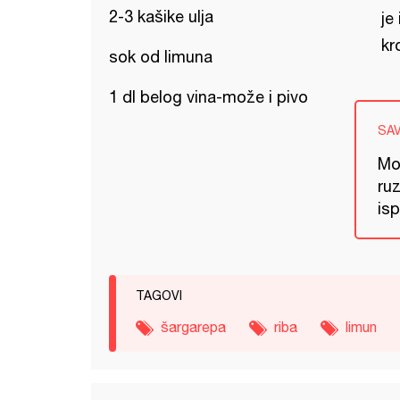
2-3 kašike ulja
je
kr
sok od limuna
1 dl belog vina-može i pivo
SA
Mož
ru
is
TAGOVI
šargarepa
riba
limun