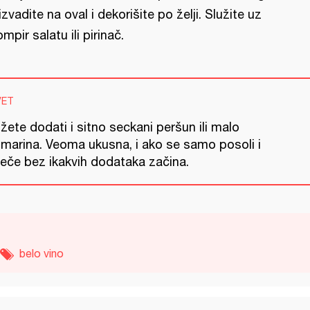
 izvadite na oval i dekorišite po želji. Služite uz
ompir salatu ili pirinač.
VET
ete dodati i sitno seckani peršun ili malo
zmarina. Veoma ukusna, i ako se samo posoli i
peče bez ikakvih dodataka začina.
belo vino