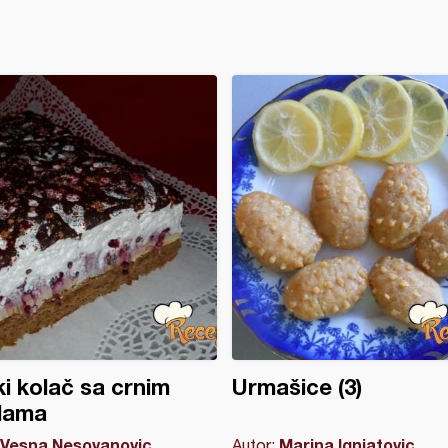
i kolač sa crnim
Urmašice (3)
zlama
Vesna Nesovanovic
Marina Ignjatovic
Autor: