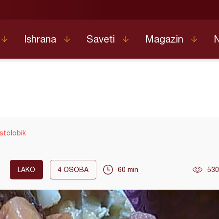
Ishrana
Saveti
Magazin
stolobik
LAKO
4
OSOBA
60 min
530