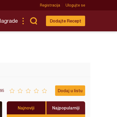
Registracija
Ulogujte se
Nagrade
Dodajte Recept
Dodaj u listu
95
Najnoviji
Najpopularniji