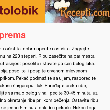
tolobik
iprema
bu očistite, dobro operite i osušite. Zagrejte
rnu na 220 stepeni. Ribu zasečite na par mesta.
utrašnjost posolite i stavite po čen belog luka.
olja posolite, i pospite crvenom mlevenom
prikom. Pekač podmažite sa uljem, rasporedite
ckanu šargarepu i luk. Poređajte preko ribe,
lijte sa malo belog vina i pecite 30-45 minuta, uz
dno okretanje ribe prilikom pečenja. Ostavite ribu
 se jedno 5 minuta ohladi u pekaču. Nakon toga