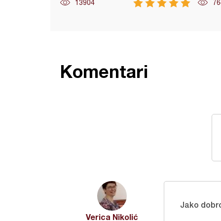
13904
76
Komentari
Jako dobro
Verica Nikolić