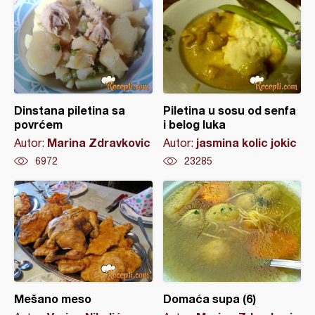
Dinstana piletina sa
Piletina u sosu od senfa
povrćem
i belog luka
Marina Zdravkovic
jasmina kolic jokic
Autor:
Autor:
6972
23285
Mešano meso
Domaća supa (6)