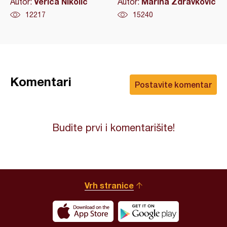
Verica Nikolić
Marina Zdravkovic
Autor:
Autor:
12217
15240
Komentari
Postavite komentar
Budite prvi i komentarišite!
Vrh stranice