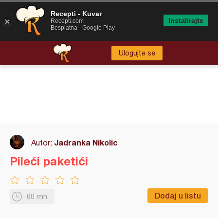
Recepti - Kuvar
Instalirajte
Recepti.com
Besplatna - Google Play
Ulogujte se
Jadranka Nikolic
Autor:
Pileći paketići
Dodaj u listu
60 min