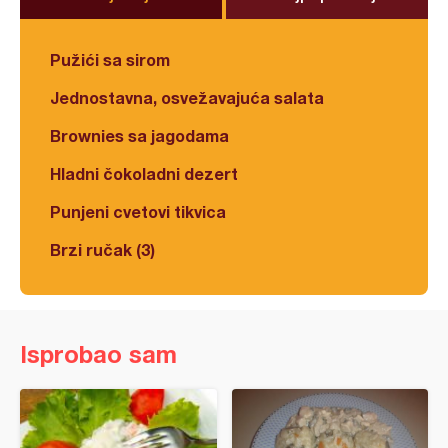
Pužići sa sirom
Jednostavna, osvežavajuća salata
Brownies sa jagodama
Hladni čokoladni dezert
Punjeni cvetovi tikvica
Brzi ručak (3)
Isprobao sam