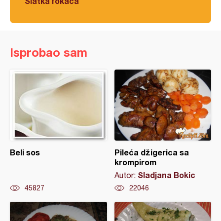
Slatka fokača
Isprobao sam
Beli sos
Pileća džigerica sa
krompirom
Sladjana Bokic
Autor:
45827
22046