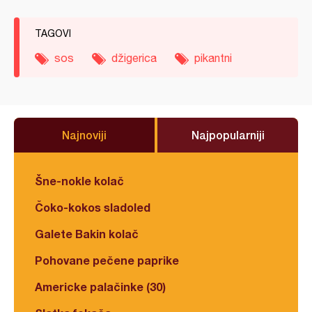
TAGOVI
sos
džigerica
pikantni
Najnoviji
Najpopularniji
Šne-nokle kolač
Čoko-kokos sladoled
Galete Bakin kolač
Pohovane pečene paprike
Americke palačinke (30)