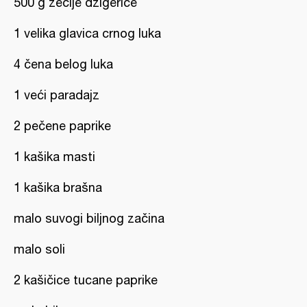
500 g zečije džigerice
1 velika glavica crnog luka
4 čena belog luka
1 veći paradajz
2 pečene paprike
1 kašika masti
1 kašika brašna
malo suvogi biljnog začina
malo soli
2 kašičice tucane paprike