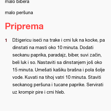
malo bibera
malo peršuna
Priprema
Džigericu iseći na trake i crni luk na kocke, pa
dinstati na masti oko 10 minuta. Dodati
seckanu paprika, paradajz, biber, suvi začin,
beli luk i so. Nastaviti sa dinstanjem još oko
15 minuta. Umešati kašiku brašna i pola šolje
vode. Kuvati na tihoj vatri 10 minuta. Staviti
seckanog peršuna i tucane paprike. Servirati
uz krompir pire i crni hleb.