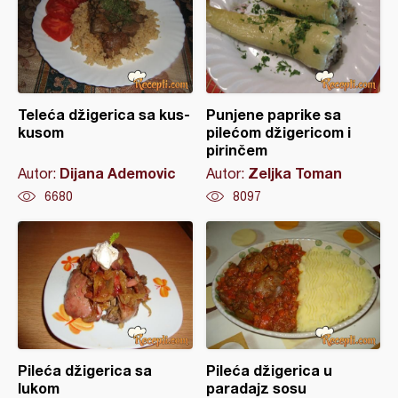
Teleća džigerica sa kus-
Punjene paprike sa
kusom
pilećom džigericom i
pirinčem
Dijana Ademovic
Zeljka Toman
Autor:
Autor:
6680
8097
Pileća džigerica sa
Pileća džigerica u
lukom
paradajz sosu