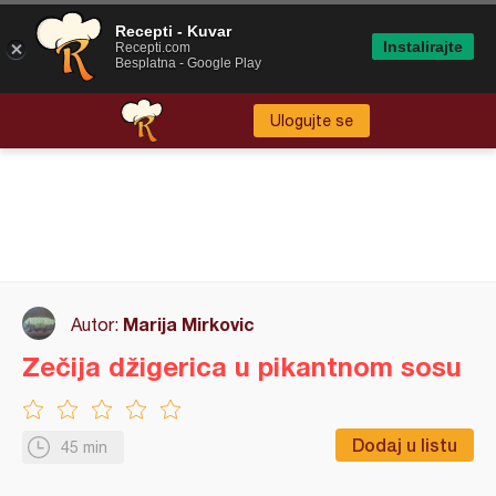
Recepti - Kuvar
Instalirajte
Recepti.com
Besplatna - Google Play
Ulogujte se
Marija Mirkovic
Autor:
Zečija džigerica u pikantnom sosu
Dodaj u listu
45 min