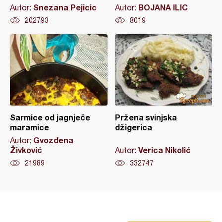
Snezana Pejicic
BOJANA ILIC
Autor:
Autor:
202793
8019
Sarmice od jagnječe
Pržena svinjska
maramice
džigerica
Gvozdena
Autor:
Živković
Verica Nikolić
Autor:
21989
332747