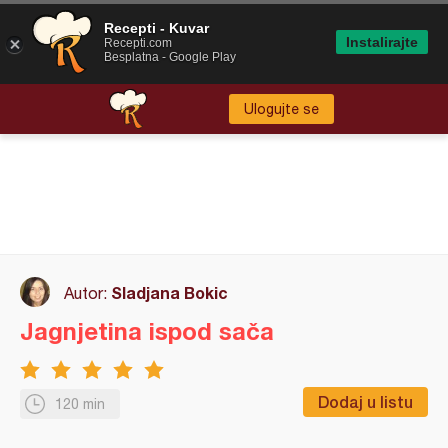
Recepti - Kuvar
Instalirajte
Recepti.com
Besplatna - Google Play
Ulogujte se
Sladjana Bokic
Autor:
Jagnjetina ispod sača
Dodaj u listu
120 min