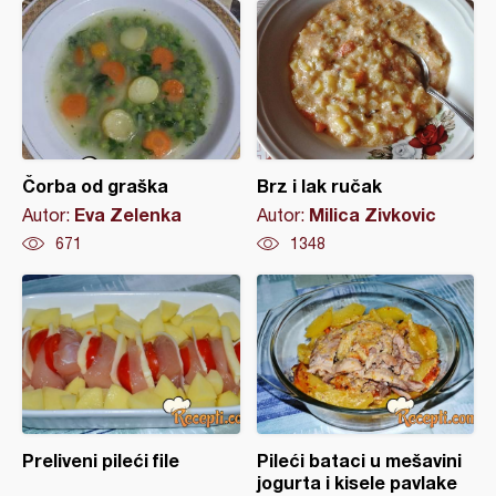
Čorba od graška
Brz i lak ručak
Eva Zelenka
Milica Zivkovic
Autor:
Autor:
671
1348
Preliveni pileći file
Pileći bataci u mešavini
jogurta i kisele pavlake