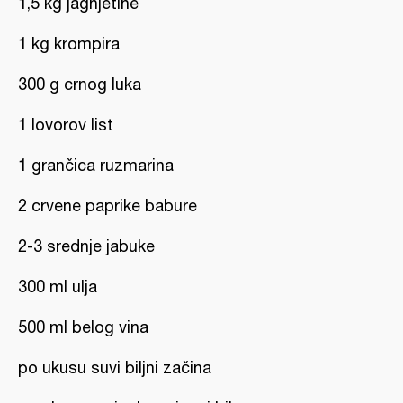
1,5 kg jagnjetine
1 kg krompira
300 g crnog luka
1 lovorov list
1 grančica ruzmarina
2 crvene paprike babure
2-3 srednje jabuke
300 ml ulja
500 ml belog vina
po ukusu suvi biljni začina