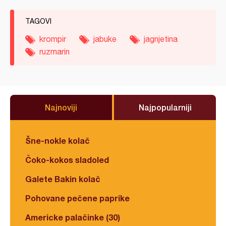
TAGOVI
krompir
jabuke
jagnjetina
ruzmarin
Najnoviji
Najpopularniji
Šne-nokle kolač
Čoko-kokos sladoled
Galete Bakin kolač
Pohovane pečene paprike
Americke palačinke (30)