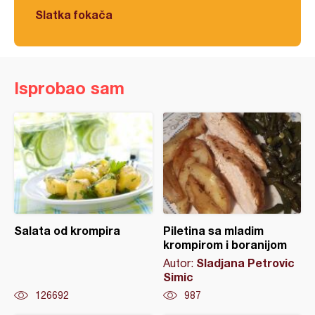
Slatka fokača
Isprobao sam
Salata od krompira
Piletina sa mladim
krompirom i boranijom
Sladjana Petrovic
Autor:
Simic
126692
987