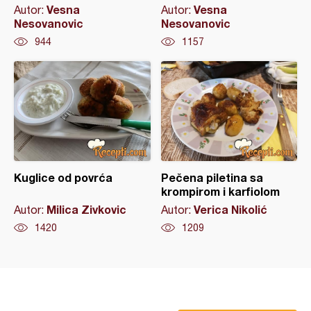
Vesna
Vesna
Autor:
Autor:
Nesovanovic
Nesovanovic
944
1157
Kuglice od povrća
Pečena piletina sa
krompirom i karfiolom
Milica Zivkovic
Verica Nikolić
Autor:
Autor:
1420
1209