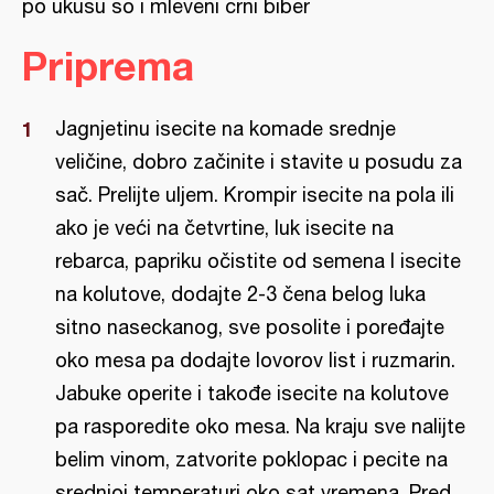
po ukusu so i mleveni crni biber
Priprema
Jagnjetinu isecite na komade srednje
veličine, dobro začinite i stavite u posudu za
sač. Prelijte uljem. Krompir isecite na pola ili
ako je veći na četvrtine, luk isecite na
rebarca, papriku očistite od semena I isecite
na kolutove, dodajte 2-3 čena belog luka
sitno naseckanog, sve posolite i poređajte
oko mesa pa dodajte lovorov list i ruzmarin.
Jabuke operite i takođe isecite na kolutove
pa rasporedite oko mesa. Na kraju sve nalijte
belim vinom, zatvorite poklopac i pecite na
srednjoj temperaturi oko sat vremena. Pred