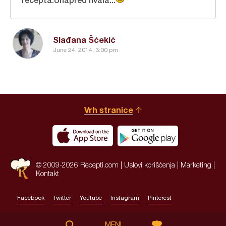
Slađana Šćekić
June 24, 2014, 3:00 pm
Vrh stranice
© 2009-2026 Recepti.com |
Uslovi korišćenja
|
Marketing
|
Kontakt
Facebook
Twitter
Youtube
Instagram
Pinterest
Site by:
HALO