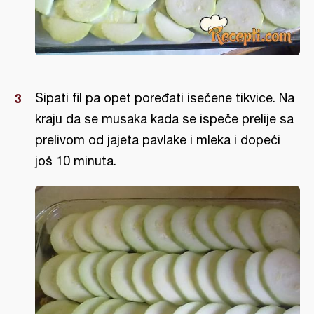
Sipati fil pa opet poređati isečene tikvice. Na
kraju da se musaka kada se ispeče prelije sa
prelivom od jajeta pavlake i mleka i dopeći
još 10 minuta.