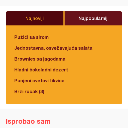
Najnoviji
Najpopularniji
Pužići sa sirom
Jednostavna, osvežavajuća salata
Brownies sa jagodama
Hladni čokoladni dezert
Punjeni cvetovi tikvica
Brzi ručak (3)
Isprobao sam