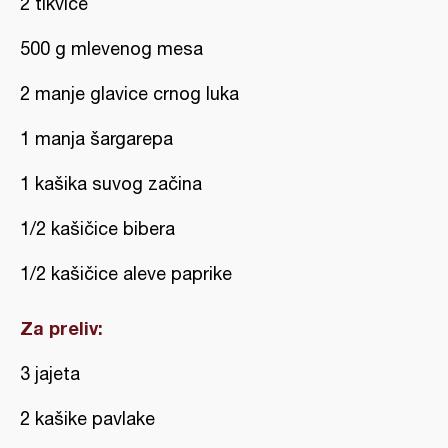
2 tikvice
500 g mlevenog mesa
2 manje glavice crnog luka
1 manja šargarepa
1 kašika suvog začina
1/2 kašičice bibera
1/2 kašičice aleve paprike
Za preliv:
3 jajeta
2 kašike pavlake