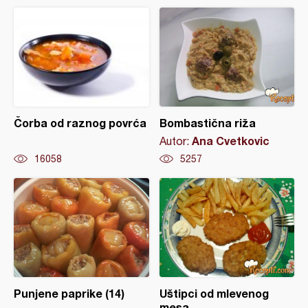
Čorba od raznog povrća
Bombastična riža
Ana Cvetkovic
Autor:
16058
5257
Punjene paprike (14)
Uštipci od mlevenog
mesa