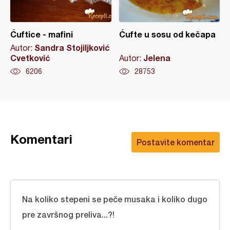
Ćuftice - mafini
Ćufte u sosu od kečapa
Sandra Stojiljković
Autor:
Cvetković
Jelena
Autor:
6206
28753
Komentari
Postavite komentar
Na koliko stepeni se peče musaka i koliko dugo
pre završnog preliva...?!