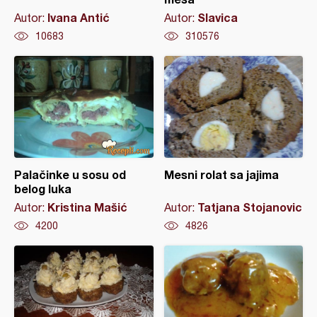
Ivana Antić
Slavica
Autor:
Autor:
10683
310576
Palačinke u sosu od
Mesni rolat sa jajima
belog luka
Kristina Mašić
Tatjana Stojanovic
Autor:
Autor:
4200
4826