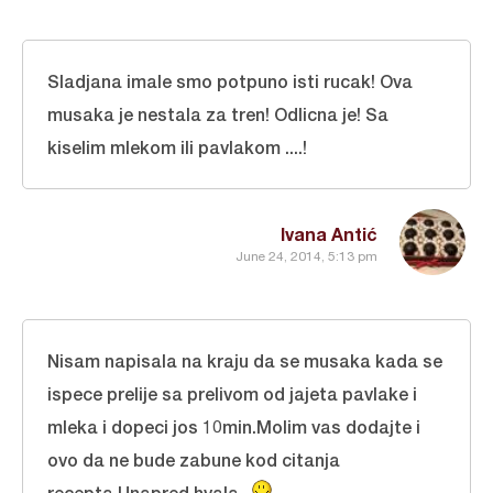
Sladjana imale smo potpuno isti rucak! Ova
musaka je nestala za tren! Odlicna je! Sa
kiselim mlekom ili pavlakom ....!
Ivana Antić
June 24, 2014, 5:13 pm
Nisam napisala na kraju da se musaka kada se
ispece prelije sa prelivom od jajeta pavlake i
mleka i dopeci jos 10min.Molim vas dodajte i
ovo da ne bude zabune kod citanja
recepta.Unapred hvala...