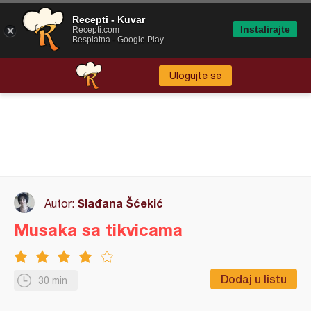
Recepti - Kuvar
Instalirajte
Recepti.com
Besplatna - Google Play
Ulogujte se
Slađana Šćekić
Autor:
Musaka sa tikvicama
Dodaj u listu
30 min