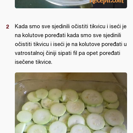
Kada smo sve sjedinili očistiti tikvicu i iseći je
na kolutove poređati kada smo sve sjedinili
očistiti tikvicu i iseći je na kolutove poređati u
vatrostalnoj činiji sipati fil pa opet poređati
isečene tikvice.