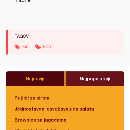
hladne.
TAGOVI
sir
kore
Najnoviji
Najpopularniji
Pužići sa sirom
Jednostavna, osvežavajuća salata
Brownies sa jagodama