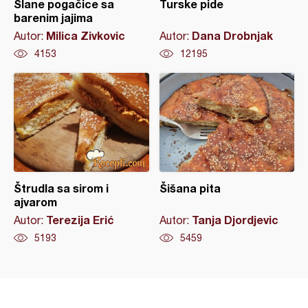
Slane pogačice sa
Turske pide
barenim jajima
Milica Zivkovic
Dana Drobnjak
Autor:
Autor:
4153
12195
Štrudla sa sirom i
Šišana pita
ajvarom
Terezija Erić
Tanja Djordjevic
Autor:
Autor:
5193
5459