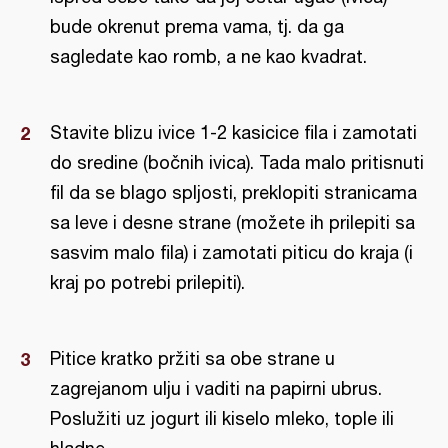
bude okrenut prema vama, tj. da ga
sagledate kao romb, a ne kao kvadrat.
Stavite blizu ivice 1-2 kasicice fila i zamotati
do sredine (bočnih ivica). Tada malo pritisnuti
fil da se blago spljosti, preklopiti stranicama
sa leve i desne strane (možete ih prilepiti sa
sasvim malo fila) i zamotati piticu do kraja (i
kraj po potrebi prilepiti).
Pitice kratko pržiti sa obe strane u
zagrejanom ulju i vaditi na papirni ubrus.
Poslužiti uz jogurt ili kiselo mleko, tople ili