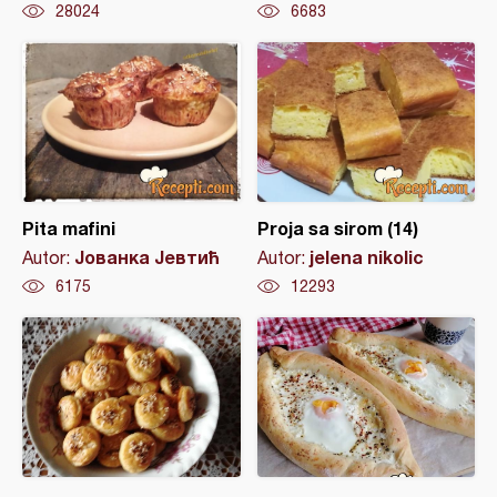
28024
6683
Pita mafini
Proja sa sirom (14)
Јованка Јевтић
jelena nikolic
Autor:
Autor:
6175
12293