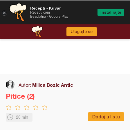
Recepti - Kuvar
Instalirajte
Recepti.com
Besplatna - Google Play
Ulogujte se
Milica Bozic Antic
Autor:
Pitice (2)
Dodaj u listu
20 min