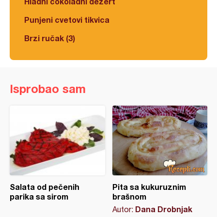
Hladni čokoladni dezert
Punjeni cvetovi tikvica
Brzi ručak (3)
Isprobao sam
Salata od pečenih
Pita sa kukuruznim
parika sa sirom
brašnom
Dana Drobnjak
Autor: