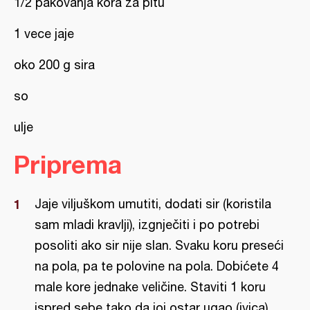
1/2 pakovanja kora za pitu
1 vece jaje
oko 200 g sira
so
ulje
Priprema
Jaje viljuškom umutiti, dodati sir (koristila
sam mladi kravlji), izgnječiti i po potrebi
posoliti ako sir nije slan. Svaku koru preseći
na pola, pa te polovine na pola. Dobićete 4
male kore jednake veličine. Staviti 1 koru
ispred sebe tako da joj ostar ugao (ivica)