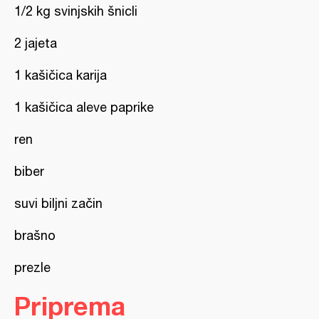
1/2 kg svinjskih šnicli
2 jajeta
1 kašičica karija
1 kašičica aleve paprike
ren
biber
suvi biljni začin
brašno
prezle
Priprema