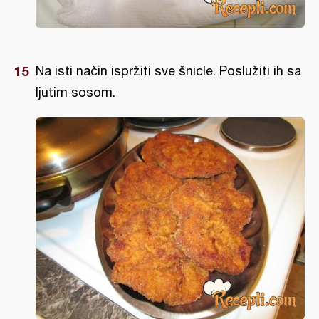
Na isti način ispržiti sve šnicle. Poslužiti ih sa
ljutim sosom.