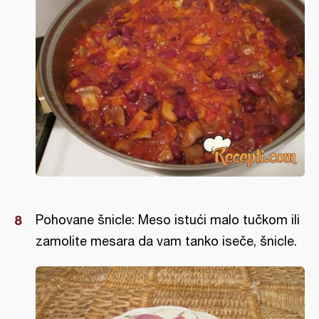
Pohovane šnicle: Meso istući malo tučkom ili
zamolite mesara da vam tanko iseče, šnicle.