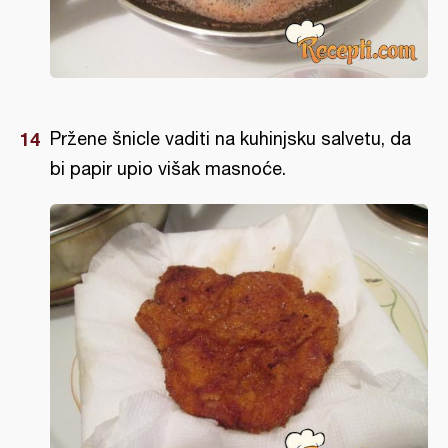
Pržene šnicle vaditi na kuhinjsku salvetu, da
bi papir upio višak masnoće.