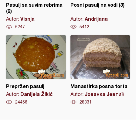
Pasulj sa suvim rebrima
Posni pasulj na vodi (3)
(2)
Visnja
Andrijana
Autor:
Autor:
6247
5412
Prepržen pasulj
Manastirka posna torta
Danijela Žikić
Јованка Јевтић
Autor:
Autor:
24456
28331