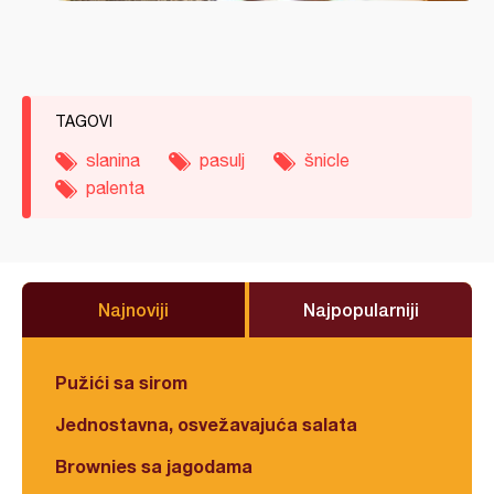
TAGOVI
slanina
pasulj
šnicle
palenta
Najnoviji
Najpopularniji
Pužići sa sirom
Jednostavna, osvežavajuća salata
Brownies sa jagodama