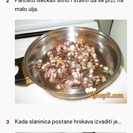
Pančetu iseckati sitno i staviti da se prži, na
malo ulja.
Kada slaninica postane hrskava izvaditi je...