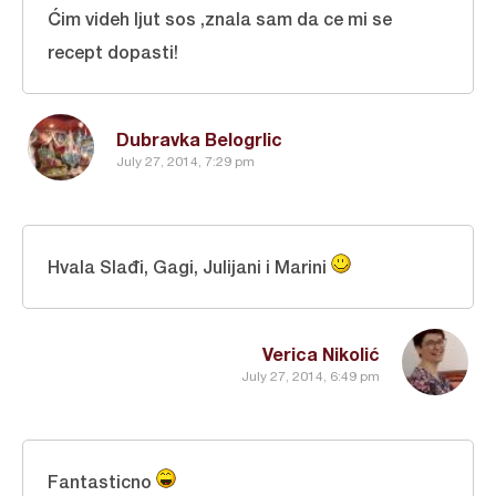
Ćim videh ljut sos ,znala sam da ce mi se
recept dopasti!
Dubravka Belogrlic
July 27, 2014, 7:29 pm
Hvala Slađi, Gagi, Julijani i Marini
Verica Nikolić
July 27, 2014, 6:49 pm
Fantasticno