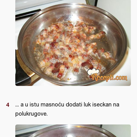
... a u istu masnoću dodati luk iseckan na
polukrugove.