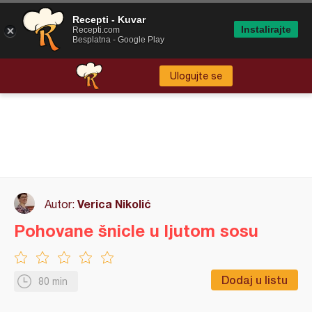
Recepti - Kuvar
Instalirajte
Recepti.com
Besplatna - Google Play
Ulogujte se
Verica Nikolić
Autor:
Pohovane šnicle u ljutom sosu
Dodaj u listu
80 min