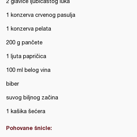
2 glavice ljubičastog luka
1 konzerva crvenog pasulja
1 konzerva pelata
200 g pančete
1 ljuta papričica
100 ml belog vina
biber
suvog biljnog začina
1 kašika šećera
Pohovane šnicle: