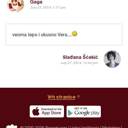
Gaga
July 27, 2014, 1:17 pm
veoma lepo i ukusno Vera....
Slađana Šćekić
July 27, 2014, 12:40 pm
Vrh stranice
© 2009-2026 Recepti.com |
Uslovi korišćenja
|
Marketing
|