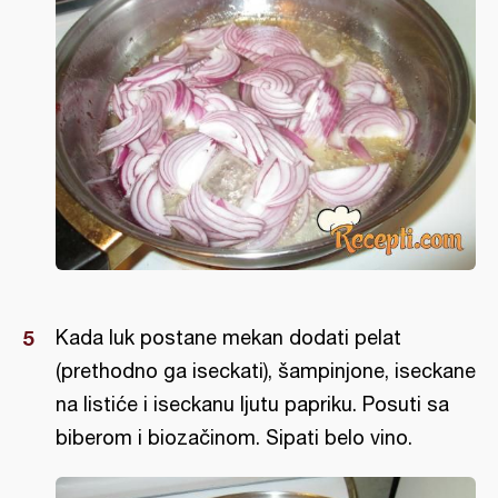
Kada luk postane mekan dodati pelat
(prethodno ga iseckati), šampinjone, iseckane
na listiće i iseckanu ljutu papriku. Posuti sa
biberom i biozačinom. Sipati belo vino.