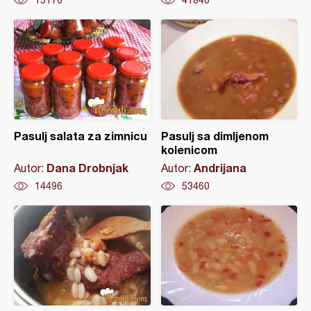
15176
41840
Pasulj salata za zimnicu
Pasulj sa dimljenom
kolenicom
Dana Drobnjak
Andrijana
Autor:
Autor:
14496
53460