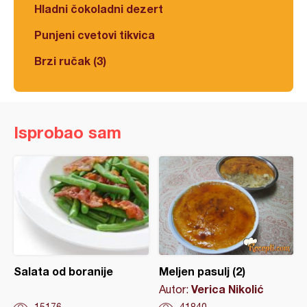
Hladni čokoladni dezert
Punjeni cvetovi tikvica
Brzi ručak (3)
Isprobao sam
Salata od boranije
Meljen pasulj (2)
Verica Nikolić
Autor: