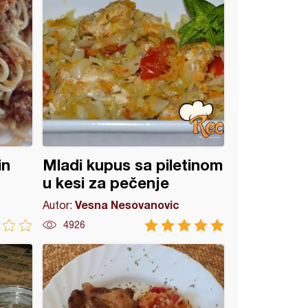
in
Mladi kupus sa piletinom
u kesi za pečenje
Vesna Nesovanovic
Autor:
4926