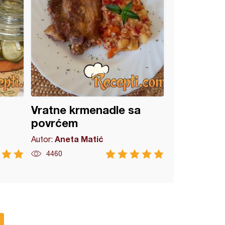
Vratne krmenadle sa
povrćem
Aneta Matić
Autor:
4460