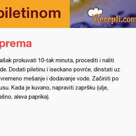
piletinom
iprema
ašak prokuvati 10-tak minuta, procediti i naliti
de. Dodati piletinu i iseckano povrće, dinstati uz
vremeno mešanje i dodavanje vode. Začiniti po
usu. Kada je kuvano, napraviti zapršku (ulje,
ašno, aleva paprika).