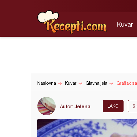
Kuvar
Naslovna
Kuvar
Glavna jela
Grašak sa
Jelena
Autor:
LAKO
6