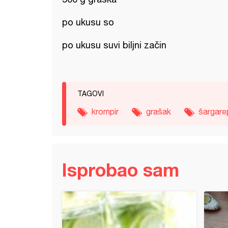
po ukusu so
po ukusu suvi biljni začin
TAGOVI
krompir
grašak
šargare
Isprobao sam
 kupus sa piletinom u kesi za pečenje