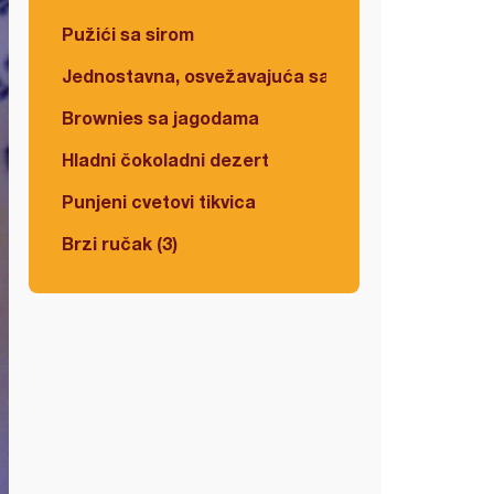
Pužići sa sirom
Jednostavna, osvežavajuća salata
Brownies sa jagodama
Hladni čokoladni dezert
Punjeni cvetovi tikvica
Brzi ručak (3)