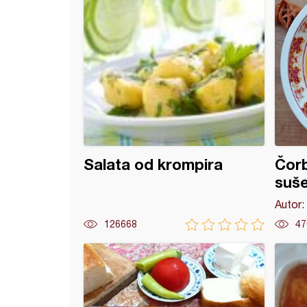
Salata od krompira
Čorb
suše
Autor:
126668
47
e krmenadle sa povrćem