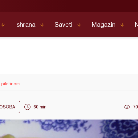
Ishrana
Saveti
Magazin
 piletinom
OSOBA
60 min
70