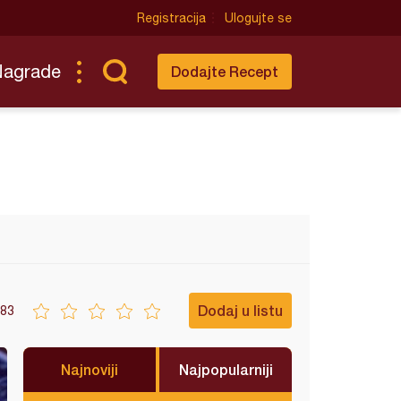
Registracija
Ulogujte se
Nagrade
Dodajte Recept
Dodaj u listu
83
Najnoviji
Najpopularniji