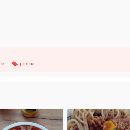
pa
piletina