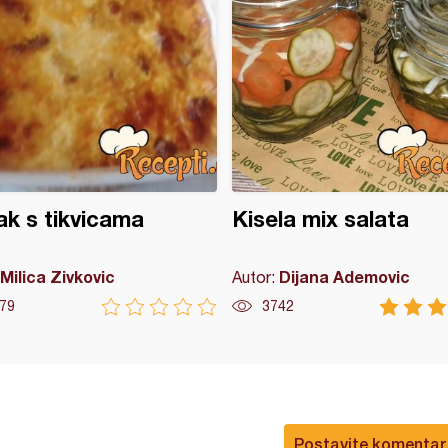
k s tikvicama
Kisela mix salata
Milica Zivkovic
Dijana Ademovic
Autor:
79
3742
Postavite komentar