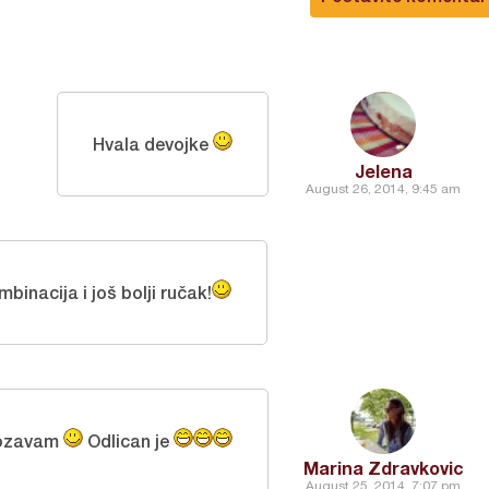
Hvala devojke
Jelena
August 26, 2014, 9:45 am
binacija i još bolji ručak!
ozavam
Odlican je
Marina Zdravkovic
August 25, 2014, 7:07 pm