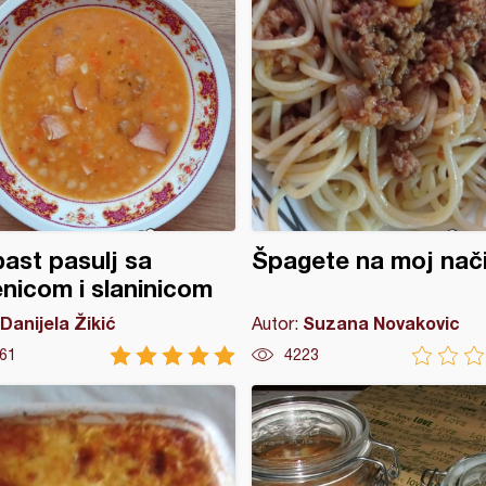
ast pasulj sa
Špagete na moj nač
nicom i slaninicom
Danijela Žikić
Suzana Novakovic
Autor:
61
4223