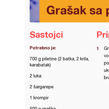
Grašak sa 
Sastojci
Pr
Potrebno je:
Gr
vo
700 g piletine (2 batka, 2 krila,
po
karabatak)
uk
2 luka
br
2 šargarepe
1 krompir
500 g graška