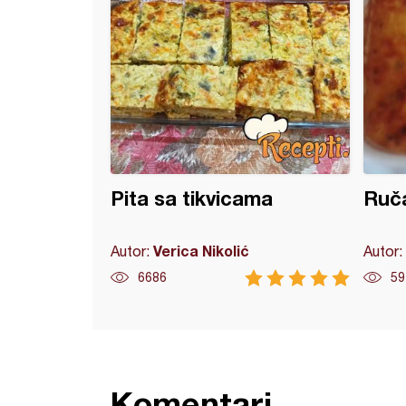
Pita sa tikvicama
Ruča
Verica Nikolić
Autor:
Autor:
6686
59
Komentari