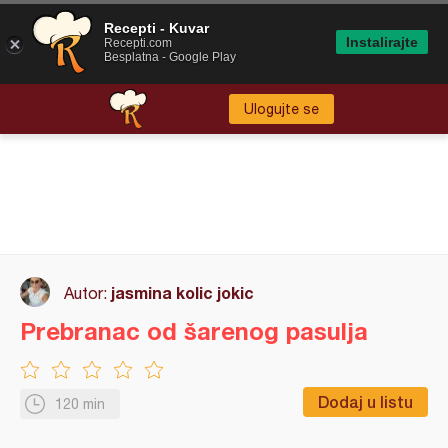
Recepti - Kuvar
Instalirajte
Recepti.com
Besplatna - Google Play
Ulogujte se
jasmina kolic jokic
Autor:
Prebranac od šarenog pasulja
Dodaj u listu
120 min