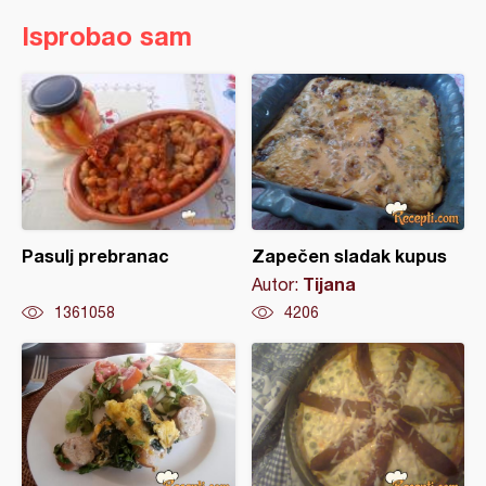
Isprobao sam
Pasulj prebranac
Zapečen sladak kupus
Tijana
Autor:
1361058
4206