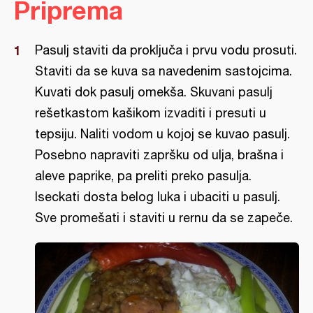
Priprema
Pasulj staviti da proključa i prvu vodu prosuti.
Staviti da se kuva sa navedenim sastojcima.
Kuvati dok pasulj omekša. Skuvani pasulj
rešetkastom kašikom izvaditi i presuti u
tepsiju. Naliti vodom u kojoj se kuvao pasulj.
Posebno napraviti zapršku od ulja, brašna i
aleve paprike, pa preliti preko pasulja.
Iseckati dosta belog luka i ubaciti u pasulj.
Sve promešati i staviti u rernu da se zapeče.