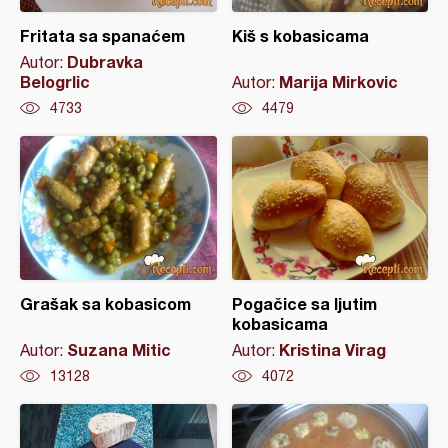
Fritata sa spanaćem
Kiš s kobasicama
Dubravka
Autor:
Belogrlic
Marija Mirkovic
Autor:
4733
4479
Grašak sa kobasicom
Pogačice sa ljutim
kobasicama
Suzana Mitic
Kristina Virag
Autor:
Autor:
13128
4072