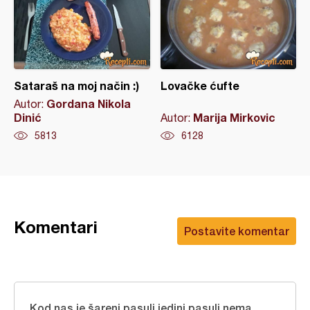
Sataraš na moj način :)
Lovačke ćufte
Gordana Nikola
Autor:
Dinić
Marija Mirkovic
Autor:
5813
6128
Komentari
Postavite komentar
Kod nas je šareni pasulj,jedini pasulj,nema