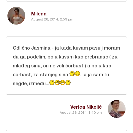
Milena
August 28, 2014, 2:59 pm
Odlično Jasmina - ja kada kuvam pasulj moram
da ga podelim, pola kuvam kao prebranac ( za
mlađeg sina, on ne voli čorbast ) a pola kao
čorbast, za starijeg sina
...a ja sam tu
negde, između...
Verica Nikolić
August 28, 2014, 1:40 pm