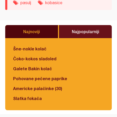
pasulj
kobasice
Najnoviji
Najpopularniji
Šne-nokle kolač
Čoko-kokos sladoled
Galete Bakin kolač
Pohovane pečene paprike
Americke palačinke (30)
Slatka fokača