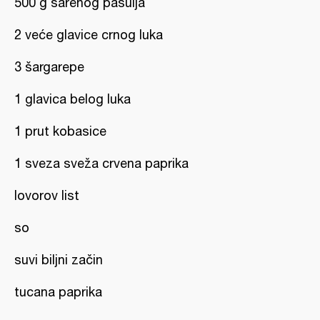
500 g šarenog pasulja
2 veće glavice crnog luka
3 šargarepe
1 glavica belog luka
1 prut kobasice
1 sveza sveža crvena paprika
lovorov list
so
suvi biljni začin
tucana paprika