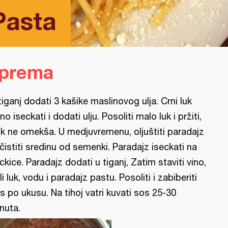
Pasta
iprema
tiganj dodati 3 kašike maslinovog ulja. Crni luk
tno iseckati i dodati ulju. Posoliti malo luk i pržiti,
k ne omekša. U medjuvremenu, oljuštiti paradajz
očistiti sredinu od semenki. Paradajz iseckati na
ckice. Paradajz dodati u tiganj, Zatim staviti vino,
li luk, vodu i paradajz pastu. Posoliti i zabiberiti
s po ukusu. Na tihoj vatri kuvati sos 25-30
nuta.