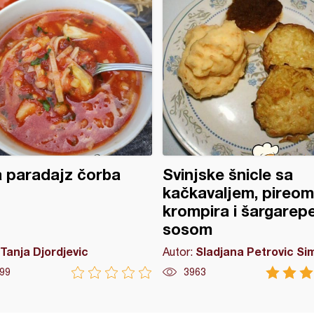
 paradajz čorba
Svinjske šnicle sa
kačkavaljem, pireom
krompira i šargarepe
sosom
Tanja Djordjevic
Sladjana Petrovic Si
Autor:
99
3963