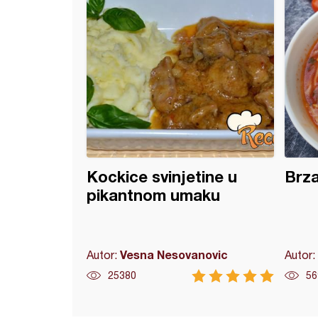
Kockice svinjetine u
Brza
pikantnom umaku
Vesna Nesovanovic
Autor:
Autor:
25380
56