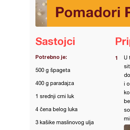
Pomadori 
Sastojci
Pr
Potrebno je:
U 
si
500 g špageta
do
400 g paradajza
i 
ko
1 srednji crni luk
be
4 čena belog luka
so
mi
3 kašike maslinovog ulja