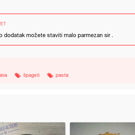
VET
o dodatak možete staviti malo parmezan sir .
nina
špageti
pasta