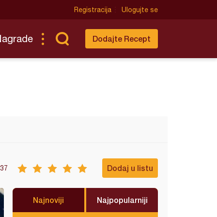
Registracija
Ulogujte se
Nagrade
Dodajte Recept
Dodaj u listu
37
Najnoviji
Najpopularniji