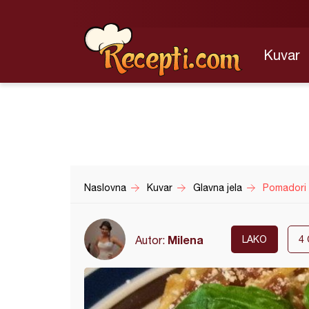
Kuvar
Naslovna
Kuvar
Glavna jela
Pomadori
Milena
Autor:
LAKO
4