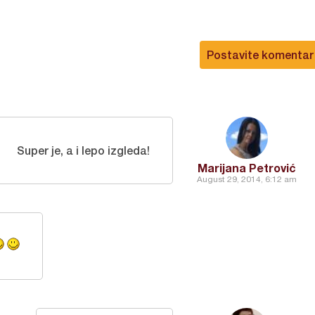
Postavite komentar
Super je, a i lepo izgleda!
Marijana Petrović
August 29, 2014, 6:12 am