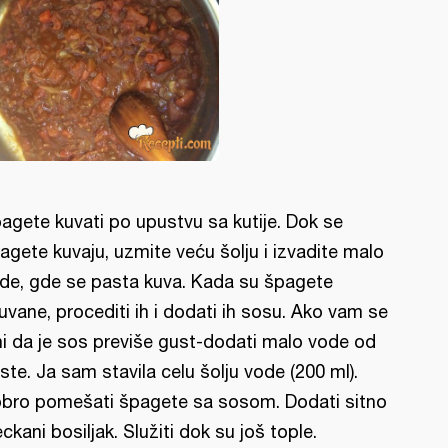
agete kuvati po upustvu sa kutije. Dok se
agete kuvaju, uzmite veću šolju i izvadite malo
de, gde se pasta kuva. Kada su špagete
uvane, procediti ih i dodati ih sosu. Ako vam se
ni da je sos previše gust-dodati malo vode od
ste. Ja sam stavila celu šolju vode (200 ml).
bro pomešati špagete sa sosom. Dodati sitno
eckani bosiljak. Služiti dok su još tople.