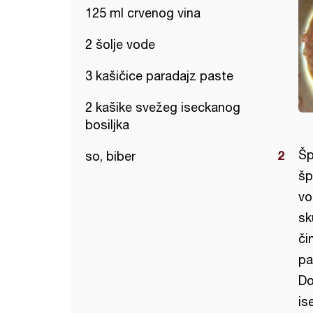
125 ml crvenog vina
2 šolje vode
3 kašičice paradajz paste
2 kašike svežeg iseckanog
bosiljka
Šp
so, biber
šp
vo
sk
či
pa
Do
is