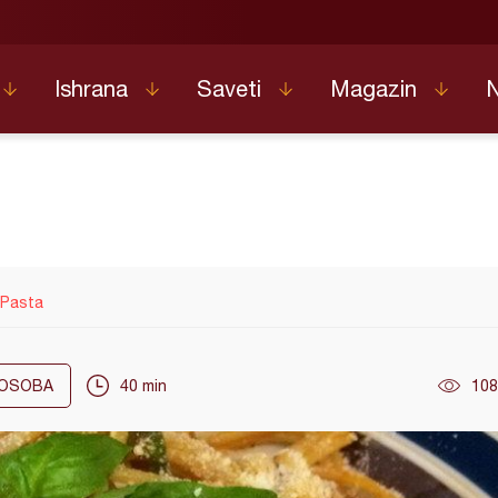
Ishrana
Saveti
Magazin
 Pasta
OSOBA
40 min
108