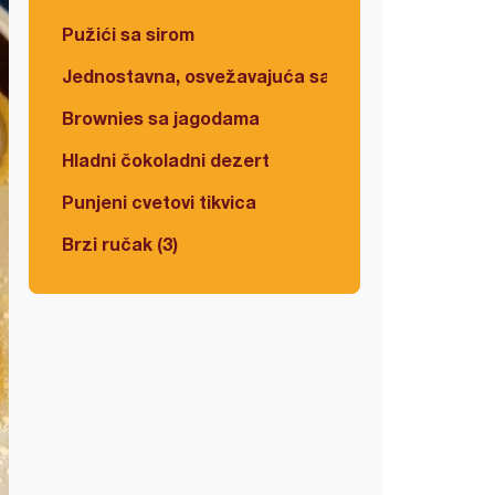
Pužići sa sirom
Jednostavna, osvežavajuća salata
Brownies sa jagodama
Hladni čokoladni dezert
Punjeni cvetovi tikvica
Brzi ručak (3)