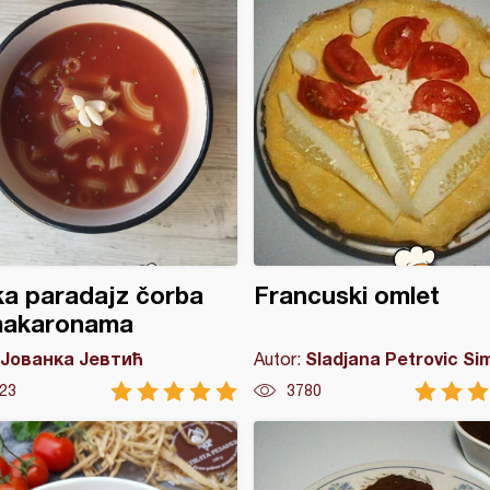
a paradajz čorba
Francuski omlet
makaronama
Јованка Јевтић
Sladjana Petrovic Si
Autor:
23
3780