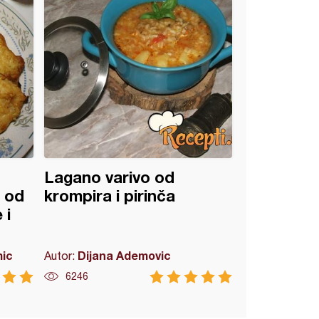
Lagano varivo od
 od
krompira i pirinča
 i
mic
Dijana Ademovic
Autor:
6246