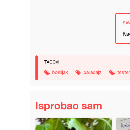
SA
Ka
TAGOVI
bosiljak
paradajz
teste
Isprobao sam
a od barenih jaja i paradajza