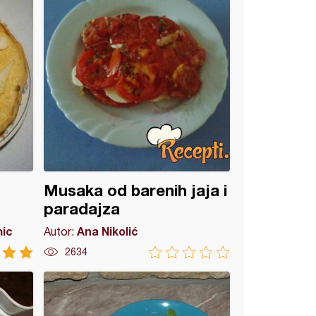
Musaka od barenih jaja i
paradajza
mic
Ana Nikolić
Autor:
2634