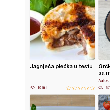
Jagnjeća plećka u testu
Grčk
sa 
Autor:
10151
57
rompira i šargarepe i sosom
o varivo od krompira i pirinča