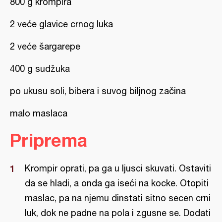
800 g krompira
2 veće glavice crnog luka
2 veće šargarepe
400 g sudžuka
po ukusu soli, bibera i suvog biljnog začina
malo maslaca
Priprema
Krompir oprati, pa ga u ljusci skuvati. Ostaviti
da se hladi, a onda ga iseći na kocke. Otopiti
maslac, pa na njemu dinstati sitno secen crni
luk, dok ne padne na pola i zgusne se. Dodati