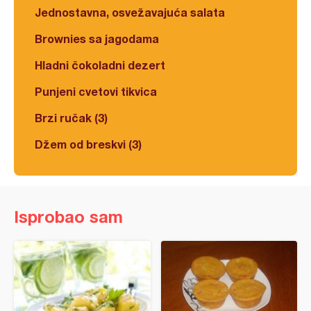
Jednostavna, osvežavajuća salata
Brownies sa jagodama
Hladni čokoladni dezert
Punjeni cvetovi tikvica
Brzi ručak (3)
Džem od breskvi (3)
Isprobao sam