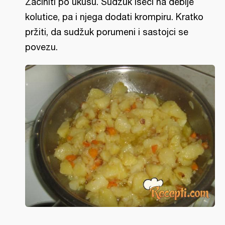
Začiniti po ukusu. Sudžuk iseći na deblje
kolutice, pa i njega dodati krompiru. Kratko
pržiti, da sudžuk porumeni i sastojci se
povezu.