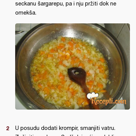
seckanu šargarepu, pa i nju pržiti dok ne
omekša.
U posudu dodati krompir, smanjiti vatru.