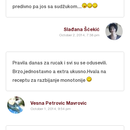
predivno pa jos sa sudžukom....
Slađana Šćekić
October 2, 2014, 7:38 pm
Pravila danas za rucak i svi su se odusevili.
Brzo,jednostavno a extra ukusno.Hvala na
receptu za razbijanje monotonije
Vesna Petrovic Mavrovic
October 1, 2014, 9:54 pm