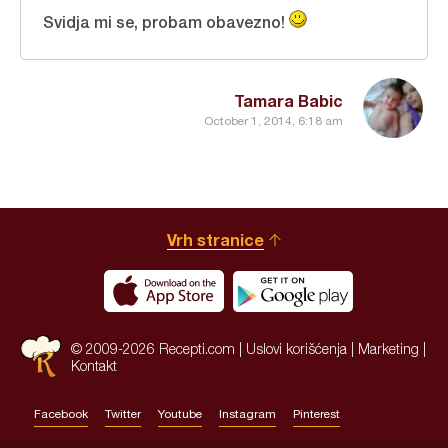
Svidja mi se, probam obavezno!
Tamara Babic
October 1, 2014, 6:18 am
Vrh stranice
© 2009-2026 Recepti.com |
Uslovi korišćenja
|
Marketing
|
Kontakt
Facebook
Twitter
Youtube
Instagram
Pinterest