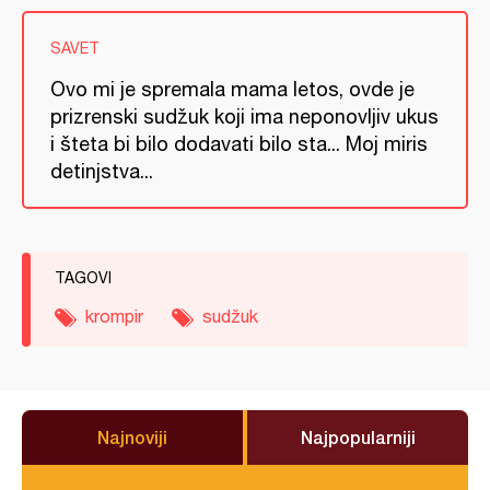
SAVET
Ovo mi je spremala mama letos, ovde je
prizrenski sudžuk koji ima neponovljiv ukus
i šteta bi bilo dodavati bilo sta... Moj miris
detinjstva...
TAGOVI
krompir
sudžuk
Najnoviji
Najpopularniji