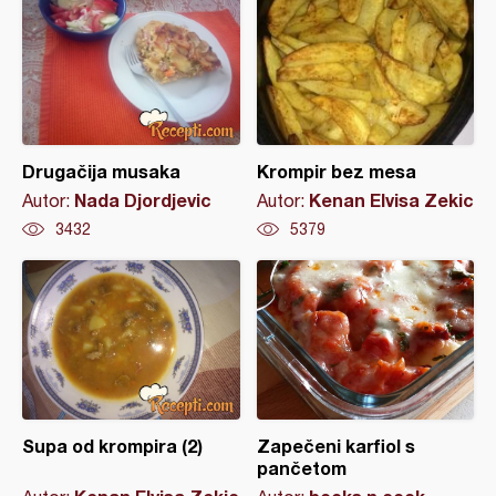
Drugačija musaka
Krompir bez mesa
Nada Djordjevic
Kenan Elvisa Zekic
Autor:
Autor:
3432
5379
Supa od krompira (2)
Zapečeni karfiol s
pančetom