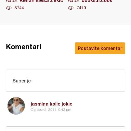
Kenan Elvisa Zekic
books.n.cook
Autor:
Autor:
5744
7470
Komentari
Postavite komentar
Super je
jasmina kolic jokic
October 2, 2014, 9:42 pm