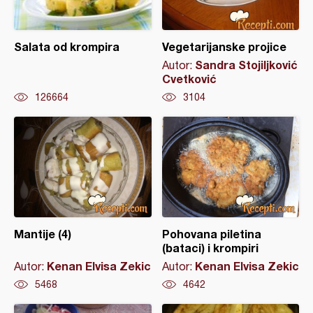
Salata od krompira
Vegetarijanske projice
Sandra Stojiljković
Autor:
Cvetković
126664
3104
Mantije (4)
Pohovana piletina
(bataci) i krompiri
Kenan Elvisa Zekic
Kenan Elvisa Zekic
Autor:
Autor:
5468
4642