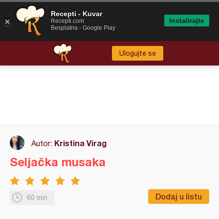
Recepti - Kuvar
Instalirajte
Recepti.com
Besplatna - Google Play
Ulogujte se
Kristina Virag
Autor:
Seljačka musaka
Dodaj u listu
60 min