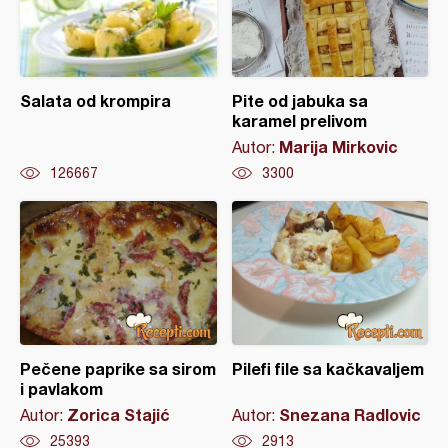
Salata od krompira
Pite od jabuka sa
karamel prelivom
Marija Mirkovic
Autor:
126667
3300
Pečene paprike sa sirom
Pilefi file sa kačkavaljem
i pavlakom
Zorica Stajić
Snezana Radlovic
Autor:
Autor:
25393
2913