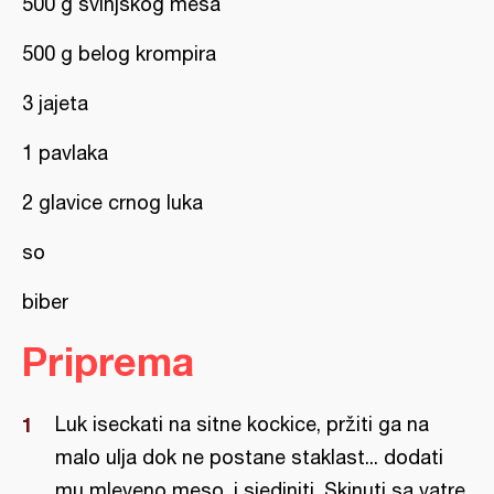
500 g svinjskog mesa
500 g belog krompira
3 jajeta
1 pavlaka
2 glavice crnog luka
so
biber
Priprema
Luk iseckati na sitne kockice, pržiti ga na
malo ulja dok ne postane staklast... dodati
mu mleveno meso, i sjediniti. Skinuti sa vatre.