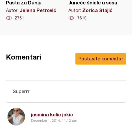
Pasta za Dunju
Juneće šnicle u sosu
Jelena Petrović
Zorica Stajić
Autor:
Autor:
2761
7610
Komentari
Postavite komentar
Superrr
jasmina kolic jokic
December 1, 2014, 11:12 pm