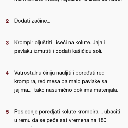
Dodati začine...
Krompir oljuštiti i iseći na kolute. Jaja i
pavlaku izmutiti i dodati kašičicu soli.
Vatrostalnu činiju nauljiti i poređati red
krompira, red mesa pa malo pavlake sa
jajima...i tako nasumično dok ima materijala.
Poslednje poredjati kolute krompira.... ubaciti
u rernu da se peče sat vremena na 180