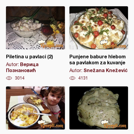
Piletina u pavlaci (2)
Punjene babure hlebom
sa pavlakom za kuvanje
Верица
Autor:
Познановић
Snežana Knežević
Autor:
3014
4131