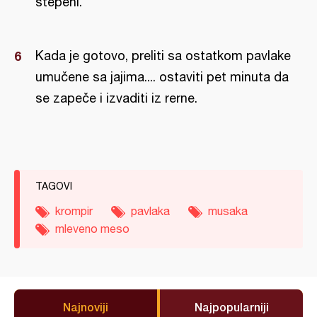
stepeni.
Kada je gotovo, preliti sa ostatkom pavlake
umučene sa jajima.... ostaviti pet minuta da
se zapeče i izvaditi iz rerne.
TAGOVI
krompir
pavlaka
musaka
mleveno meso
Najnoviji
Najpopularniji