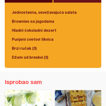
Jednostavna, osvežavajuća salata
Brownies sa jagodama
Hladni čokoladni dezert
Punjeni cvetovi tikvica
Brzi ručak (3)
Džem od breskvi (3)
Isprobao sam