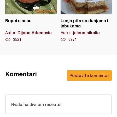
Bupci u sosu
Lenja pita sa dunjama i
jabukama
Dijana Ademovic
jelena nikolic
Autor:
Autor:
3521
6971
Komentari
Postavite komentar
Hvala na divnom receptu!