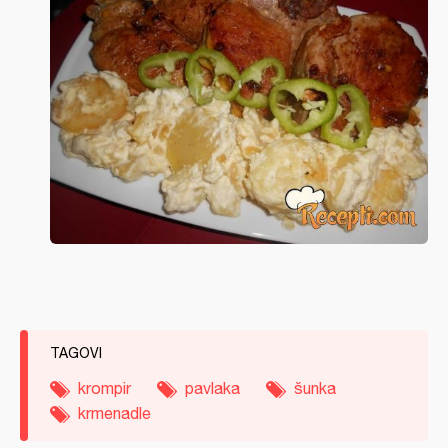
TAGOVI
krompir
pavlaka
šunka
krmenadle