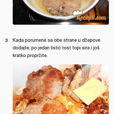
Kada porumene sa obe strane u džepove
dodajte, po jedan listić tost topi sira i još
kratko propržite.