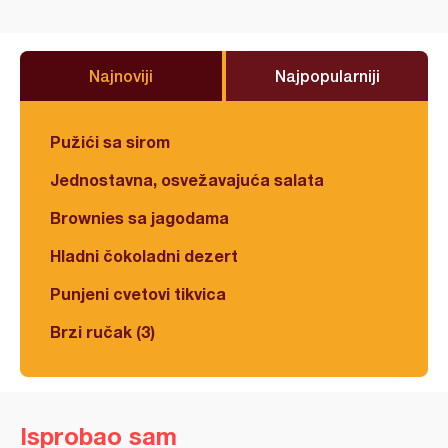
Najnoviji
Najpopularniji
Pužići sa sirom
Jednostavna, osvežavajuća salata
Brownies sa jagodama
Hladni čokoladni dezert
Punjeni cvetovi tikvica
Brzi ručak (3)
Isprobao sam