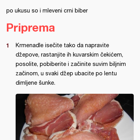
po ukusu so i mleveni crni biber
Priprema
Krmenadle isečite tako da napravite
džepove, rastanjite ih kuvarskim čekićem,
posolite, pobiberite i začinite suvim biljnim
začinom, u svaki džep ubacite po lentu
dimljene šunke.