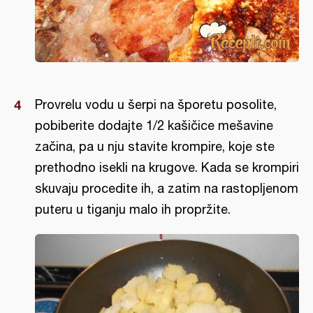
Provrelu vodu u šerpi na šporetu posolite,
pobiberite dodajte 1/2 kašičice mešavine
začina, pa u nju stavite krompire, koje ste
prethodno isekli na krugove. Kada se krompiri
skuvaju procedite ih, a zatim na rastopljenom
puteru u tiganju malo ih propržite.