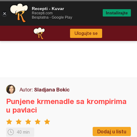
Recepti - Kuvar
Instalirajte
Recepti.com
Besplatna - Google Play
Ulogujte se
Sladjana Bokic
Autor:
Punjene krmenadle sa krompirima
u pavlaci
Dodaj u listu
40 min