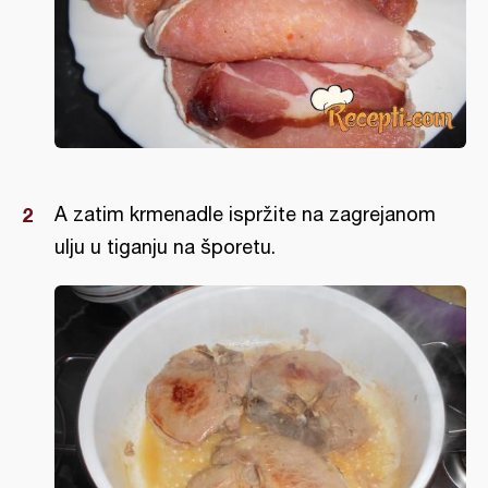
A zatim krmenadle ispržite na zagrejanom
ulju u tiganju na šporetu.