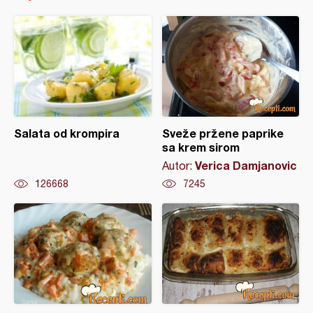
Salata od krompira
Sveže pržene paprike
sa krem sirom
Verica Damjanovic
Autor:
126668
7245