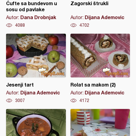
Ćufte sa bundevom u
Zagorski štrukli
sosu od pavlake
Dana Drobnjak
Dijana Ademovic
Autor:
Autor:
4088
4702
Jesenji tart
Rolat sa makom (2)
Dijana Ademovic
Dijana Ademovic
Autor:
Autor:
3007
4172