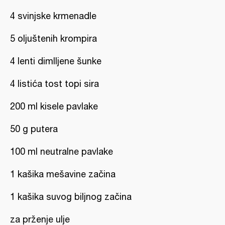
4 svinjske krmenadle
5 oljuštenih krompira
4 lenti dimlljene šunke
4 listića tost topi sira
200 ml kisele pavlake
50 g putera
100 ml neutralne pavlake
1 kašika mešavine začina
1 kašika suvog biljnog začina
za prženje ulje