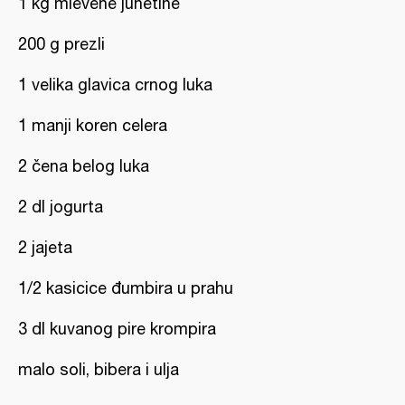
1 kg mlevene junetine
200 g prezli
1 velika glavica crnog luka
1 manji koren celera
2 čena belog luka
2 dl jogurta
2 jajeta
1/2 kasicice đumbira u prahu
3 dl kuvanog pire krompira
malo soli, bibera i ulja