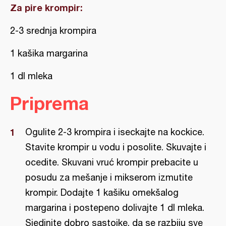
Za pire krompir:
2-3 srednja krompira
1 kašika margarina
1 dl mleka
Priprema
Ogulite 2-3 krompira i iseckajte na kockice.
Stavite krompir u vodu i posolite. Skuvajte i
ocedite. Skuvani vruć krompir prebacite u
posudu za mešanje i mikserom izmutite
krompir. Dodajte 1 kašiku omekšalog
margarina i postepeno dolivajte 1 dl mleka.
Sjedinite dobro sastojke, da se razbiju sve