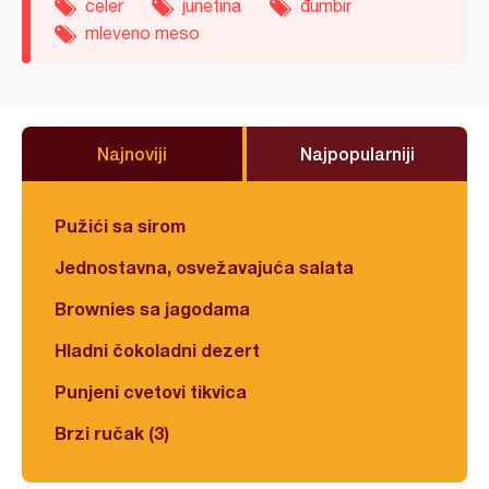
celer
junetina
đumbir
mleveno meso
Najnoviji
Najpopularniji
Pužići sa sirom
Jednostavna, osvežavajuća salata
Brownies sa jagodama
Hladni čokoladni dezert
Punjeni cvetovi tikvica
Brzi ručak (3)