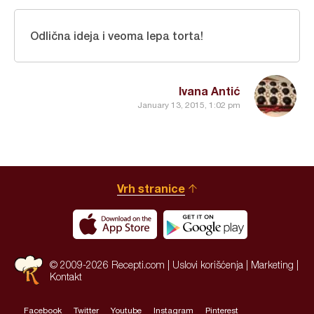
Odlična ideja i veoma lepa torta!
Ivana Antić
January 13, 2015, 1:02 pm
Vrh stranice
© 2009-2026 Recepti.com |
Uslovi korišćenja
|
Marketing
|
Kontakt
Facebook
Twitter
Youtube
Instagram
Pinterest