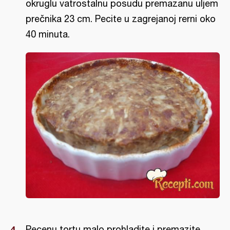
okruglu vatrostalnu posudu premazanu uljem
prečnika 23 cm. Pecite u zagrejanoj rerni oko
40 minuta.
Pecenu tortu malo prohladite i premazite