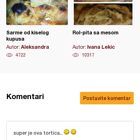
Sarme od kiselog
Rol-pita sa mesom
kupusa
Aleksandra
Ivana Lekic
Autor:
Autor:
4722
10317
Komentari
Postavite komentar
super je ova tortica..