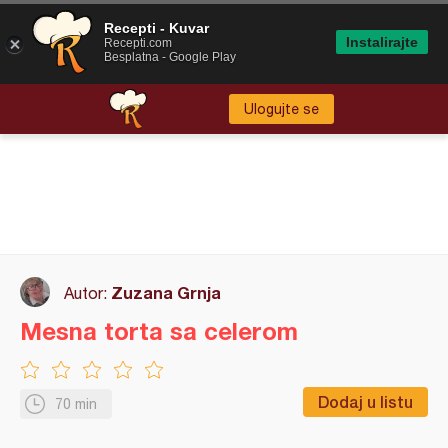
Recepti - Kuvar
Instalirajte
Recepti.com
Besplatna - Google Play
Ulogujte se
Zuzana Grnja
Autor:
Mesna torta sa celerom
Dodaj u listu
70 min