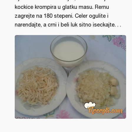
kockice krompira u glatku masu. Rernu
zagrejte na 180 stepeni. Celer ogulite i
narendajte, a crni i beli luk sitno iseckajte. . .