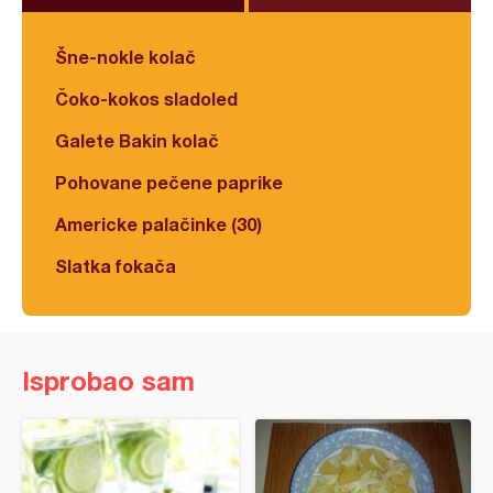
Šne-nokle kolač
Čoko-kokos sladoled
Galete Bakin kolač
Pohovane pečene paprike
Americke palačinke (30)
Slatka fokača
Isprobao sam