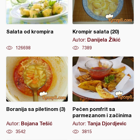
Salata od krompira
Krompir salata (20)
Danijela Žikić
Autor:
126698
7389
Boranija sa piletinom (3)
Pečen pomfrit sa
parmezanom i začinima
Bojana Tešić
Tanja Djordjevic
Autor:
Autor:
3542
3815