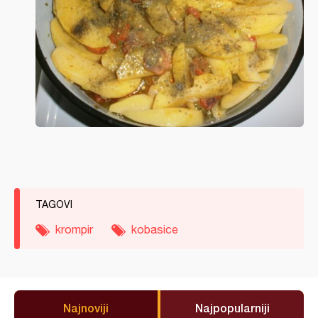
TAGOVI
krompir
kobasice
Najnoviji
Najpopularniji