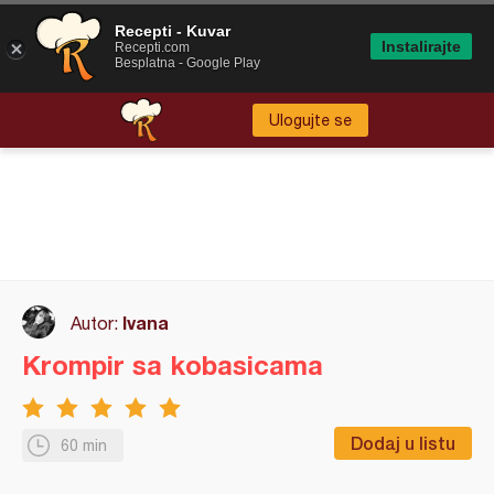
Recepti - Kuvar
Instalirajte
Recepti.com
Besplatna - Google Play
Ulogujte se
Ivana
Autor:
Krompir sa kobasicama
Dodaj u listu
60 min