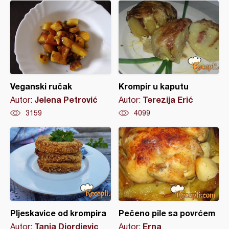
Veganski ručak
Krompir u kaputu
Jelena Petrović
Terezija Erić
Autor:
Autor:
3159
4099
Pljeskavice od krompira
Pečeno pile sa povrćem
Tanja Djordjevic
Erna
Autor:
Autor: