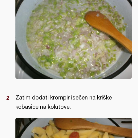
Zatim dodati krompir isečen na kriške i
kobasice na kolutove.