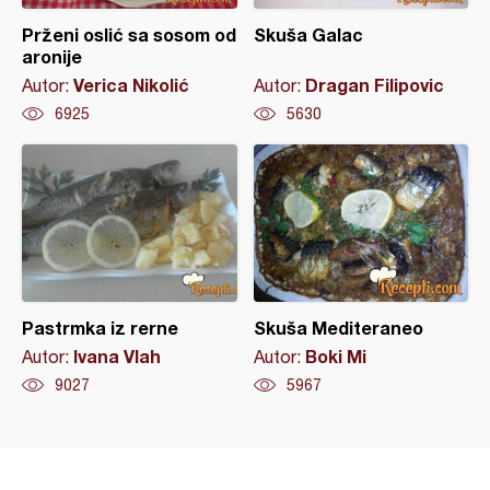
Prženi oslić sa sosom od
Skuša Galac
aronije
Verica Nikolić
Dragan Filipovic
Autor:
Autor:
6925
5630
Pastrmka iz rerne
Skuša Mediteraneo
Ivana Vlah
Boki Mi
Autor:
Autor:
9027
5967