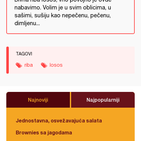
nabavimo. Volim je u svim oblicima, u
sašimi, sušiju kao nepečenu, pečenu,
dimljenu...
TAGOVI
riba
losos
Najnoviji
Najpopularniji
Jednostavna, osvežavajuća salata
Brownies sa jagodama