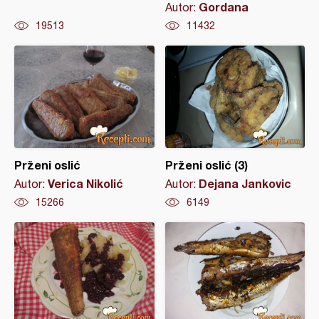
Gordana
Autor:
19513
11432
Prženi oslić
Prženi oslić (3)
Verica Nikolić
Dejana Jankovic
Autor:
Autor:
15266
6149