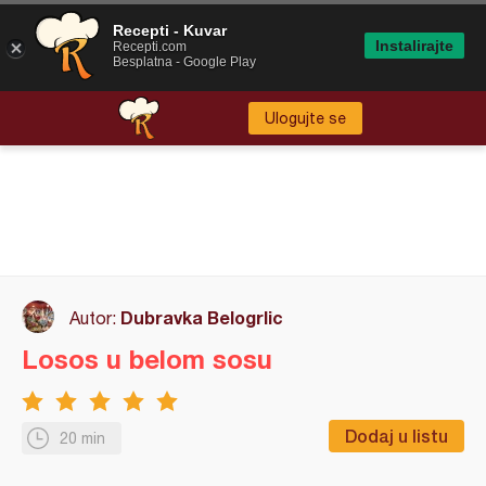
Recepti - Kuvar
Instalirajte
Recepti.com
Besplatna - Google Play
Ulogujte se
Dubravka Belogrlic
Autor:
Losos u belom sosu
Dodaj u listu
20 min