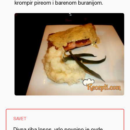
krompir pireom i barenom buranijom.
SAVET
Divna riba losos, vrlo povojno je ovde