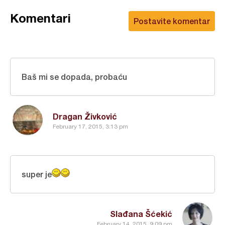
Komentari
Postavite komentar
Baš mi se dopada, probaću
Dragan Živković
February 17, 2015, 3:13 pm
super je
Slađana Šćekić
February 14, 2015, 9:09 pm