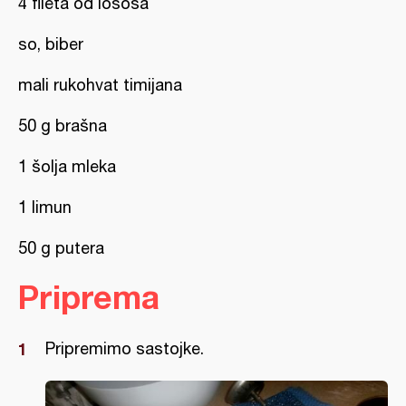
4 fileta od lososa
so, biber
mali rukohvat timijana
50 g brašna
1 šolja mleka
1 limun
50 g putera
Priprema
Pripremimo sastojke.