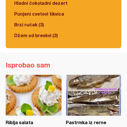
Hladni čokoladni dezert
Punjeni cvetovi tikvica
Brzi ručak (3)
Džem od breskvi (3)
Isprobao sam
Riblja salata
Pastrmka iz rerne